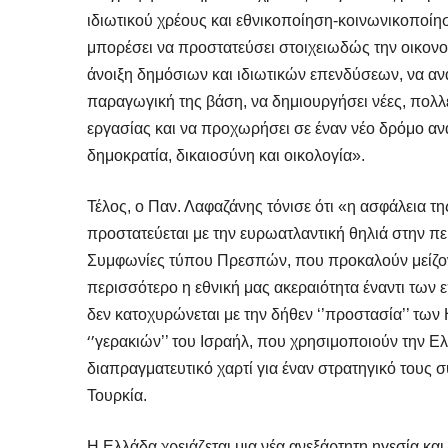
ιδιωτικού χρέους και εθνικοποίηση-κοινωνικοποίη
μπορέσει να προστατεύσει στοιχειωδώς την οικονο
άνοιξη δημόσιων και ιδιωτικών επενδύσεων, να α
παραγωγική της βάση, να δημιουργήσει νέες, πολλ
εργασίας και να προχωρήσει σε έναν νέο δρόμο αν
δημοκρατία, δικαιοσύνη και οικολογία».
Τέλος, ο Παν. Λαφαζάνης τόνισε ότι «η ασφάλεια τ
προστατεύεται με την ευρωατλαντική θηλιά στην πε
Συμφωνίες τύπου Πρεσπών, που προκαλούν μείζον
περισσότερο η εθνική μας ακεραιότητα έναντι των 
δεν κατοχυρώνεται με την δήθεν ‘’προστασία’’ των
‘’
γερακιών’’ του Ισραήλ, που χρησιμοποιούν την Ε
διαπραγματευτικό χαρτί για έναν στρατηγικό τους 
Τουρκία.
Η Ελλάδα χρειάζεται μια νέα ανεξάρτητη ηγεσία και