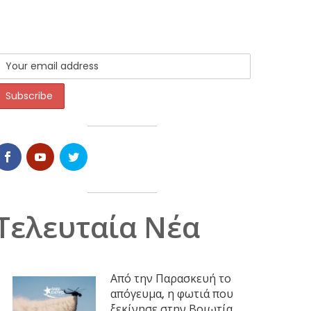
Τελευταία Νέα
Από την Παρασκευή το
απόγευμα, η φωτιά που
ξεκίνησε στην Βοιωτία,