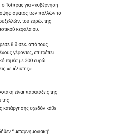
ι ο Τσίπρας για «κυβέρνηση
μοψηφίσματος των πολλών το
Βρυξελλών, του ευρώ, της
στικού κεφαλαίου.
εσε 8 δισεκ. από τους
νους γέροντες, επιτρέπει
ικό τομέα με 300 ευρώ
εις «ευέλικτης»
τάκη είναι παρατάξεις της
ι της
ης κατάργησης σχεδόν κάθε
ήθεν ‘’μεταμνημονιακή’’