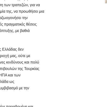
ση των τραπεζών, για να
μία της, να προωθήσει μια
ναζωογονήσει την
ές πραγματικές θέσεις
άπτυξης, με βαθιά
ης Ελλάδας δεν
ριοχή μας, ούτε με
ες κινδύνους και πολύ
επιβουλών της Τουρκίας
 ΗΠΑ και των
λλάδα ως
συμβιβασμό με την
 όχι παραδομένη και