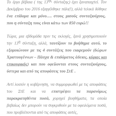
ης
Το έργο βέβαια ( της 13
σύνταξης) έχει ξαναπαιχτεί. Τον
Δεκέμβριο του
2016 εξαγγέλθηκε πάλι(!), αλλά τελικά δόθηκε
ένα επίδομα και μόνο…. στους μισούς συνταξιούχους,
που η σύνταξη τους είναι κάτω των 850 ευρώ!!
Τώρα, μια εβδομάδα πριν τις εκλογές, ξανά χρησιμοποιούν
η
την 13
σύνταξη, αλλά,
ταυτίζουν το βοήθημα αυτό, το
εξομοιώνουν με τις 4 συντάξεις που εκκρεμούν (δώρων
Χριστουγέννων – Πάσχα & επιδόματος άδειας,
κύριας και
επικουρικής
) και που οφείλονται στους συνταξιούχους,
ύστερα και από τις αποφάσεις του ΣτΕ .
Αντί λοιπόν η κυβέρνηση, να συμμορφωθεί με τις αποφάσεις
του ΣτΕ και να
επιστρέψει τα παρανόμως
παρακρατηθέντα ποσά,
χορηγεί βοηθήματα, τα οποία
βεβαίως δεν μπορούν να συγκριθούν με τα οφειλόμενα ποσά,
που προβλέπονται από τις αποφάσεις αυτές,