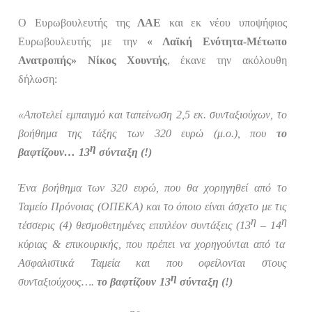
Ο Ευρωβουλευτής της
ΛΑΕ
και εκ νέου υποψήφιος
Ευρωβουλευτής με την
« Λαϊκή Ενότητα-Μέτωπο
Ανατροπής»
Νίκος Χουντής
, έκανε την ακόλουθη
δήλωση:
«Αποτελεί εμπαιγμό και ταπείνωση 2,5 εκ. συνταξιούχων, το
βοήθημα
της τάξης των 320 ευρώ (μ.ο.), που
το
η
βαφτίζουν…
13
σύνταξη (!)
Ένα βοήθημα των 320 ευρώ, που θα χορηγηθεί από το
Ταμείο Πρόνοιας (ΟΠΕΚΑ) και το όποιο είναι άσχετο με τις
η
η
τέσσερις (4) θεσμοθετημένες επιπλέον συντάξεις (13
– 14
κύριας & επικουρικής, που πρέπει να χορηγούνται από τα
Ασφαλιστικά Ταμεία και που οφείλονται στους
η
συνταξιούχους….
το βαφτίζουν
13
σύνταξη (!)