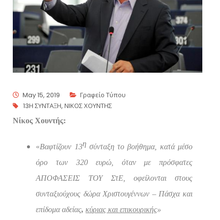
May 15, 2019
Γραφείο Τύπου
13Η ΣΥΝΤΑΞΗ
,
ΝΙΚΟΣ ΧΟΥΝΤΗΣ
Νίκος Χουντής:
η
«
Βαφτίζουν 13
σύνταξη το βοήθημα, κατά μέσο
όρο των 320 ευρώ, όταν με πρόσφατες
ΑΠΟΦΑΣΕΙΣ ΤΟΥ ΣτΕ, οφείλονται στους
συνταξιούχους δώρα Χριστουγέννων – Πάσχα και
επίδομα αδείας
,
κύριας και επικουρικής
»