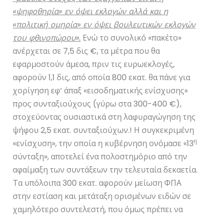
«ψηφοθηρία» εν όψει εκλογών αλλά και η
«πολιτική ομηρία» εν όψει βουλευτικών εκλογών
του φθινοπώρου».
Ενώ το συνολικό «πακέτο»
ανέρχεται σε 7,5 δις €, τα μέτρα που θα
εφαρμοστούν άμεσα, πριν τις ευρωεκλογές,
αφορούν 1,1 δις, από οποία 800 εκατ. θα πάνε για
χορίγηση εφ’ άπαξ «εισοδηματικής ενίσχυσης»
προς συνταξιούχους (γύρω στα 300-400 €),
στοχεύοντας ουσιαστικά στη λαφυραγώγηση της
ψήφου 2,5 εκατ. συνταξιούχων.! Η συγκεκριμένη
η
«ενίσχυση», την οποία η κυβέρνηση ονόμασε «13
σύνταξη», αποτελεί ένα πολοστημόριο από την
αφαίμαξη των συντάξεων την τελευταία δεκαετία.
Τα υπόλοιπα 300 εκατ. αφορούν μείωση ΦΠΑ
στην εστίαση και μετάταξη ορισμένων ειδών σε
χαμηλότερο συντελεστή, που όμως πρέπει να