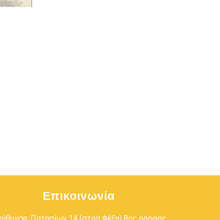
Επικοινωνία
εύθυνση: Πατησίων 14 (στοά Φέξη) 8ος όροφος,