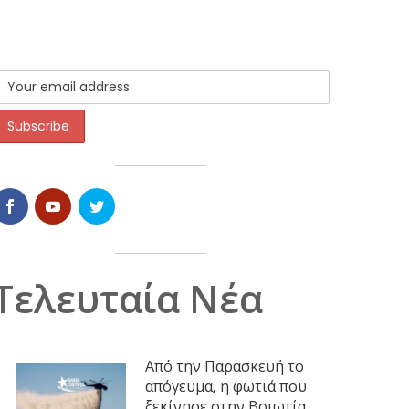
Τελευταία Νέα
Από την Παρασκευή το
απόγευμα, η φωτιά που
ξεκίνησε στην Βοιωτία,