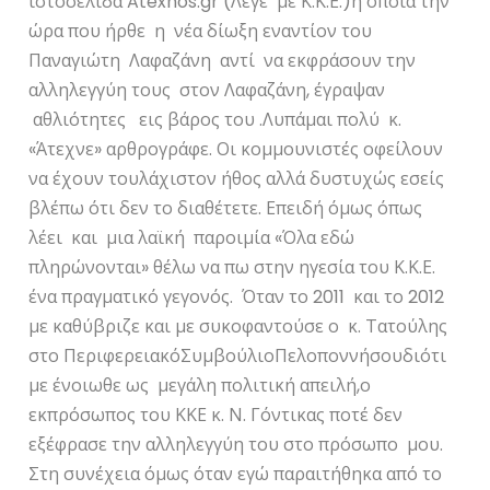
ιστοσελίδα Atexnos.gr (Λέγε με Κ.Κ.Ε.)η οποία την
ώρα που ήρθε η νέα δίωξη εναντίον του
Παναγιώτη Λαφαζάνη αντί να εκφράσουν την
αλληλεγγύη τους στον Λαφαζάνη, έγραψαν
αθλιότητες εις βάρος του .Λυπάμαι πολύ κ.
«Άτεχνε» αρθρογράφε. Οι κομμουνιστές οφείλουν
να έχουν τουλάχιστον ήθος αλλά δυστυχώς εσείς
βλέπω ότι δεν το διαθέτετε. Επειδή όμως όπως
λέει και μια λαϊκή παροιμία «Όλα εδώ
πληρώνονται» θέλω να πω στην ηγεσία του Κ.Κ.Ε.
ένα πραγματικό γεγονός. Όταν το 2011 και το 2012
με καθύβριζε και με συκοφαντούσε ο κ. Τατούλης
στο ΠεριφερειακόΣυμβούλιοΠελοποννήσουδιότι
με ένοιωθε ως μεγάλη πολιτική απειλή,ο
εκπρόσωπος του ΚΚΕ κ. Ν. Γόντικας ποτέ δεν
εξέφρασε την αλληλεγγύη του στο πρόσωπο μου.
Στη συνέχεια όμως όταν εγώ παραιτήθηκα από το