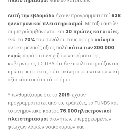
πλειστηριασμοί
λαϊκών κατοικιών.
Αυτή την εβδομάδα
έχουν προγραμματιστεί
638
ηλεκτρονικοί πλειστηριασμοί
. Μεταξύ αυτών
συμπεριλαμβάνονται και
30
πρώτες κατοικίες
,
ενώ το
70%
του συνόλου τους αφορά
ακίνητα
αντικειμενικής αξίας πολύ
κάτω των 300.000
ευρώ
, παρά τα συνεχιζόμενα ψέματα της
κυβέρνησης ΤΣΙΠΡΑ ότι δεν εκπλειστηριάζονται
πρώτες κατοικίες, ούτε ακίνητα με αντικειμενική
αξία κάτω από αυτό το όριο.
Υπενθυμίζουμε ότι το
2019
, έχουν
προγραμματιστεί από τις τράπεζες, τα FUNDS και
το μνημονιακό κράτος
76.000 ηλεκτρονικοί
πλειστηριασμοί
ακινήτων, υπερχρεωμένων
φτωχών λαϊκών νοικοκυριών και