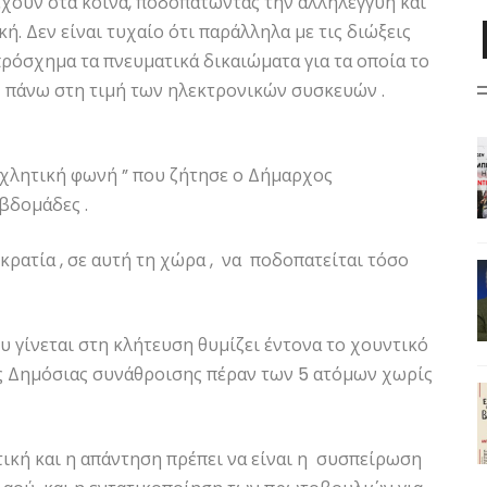
χουν στα κοινά, ποδοπατώντας την αλληλεγγύη και
ή. Δεν είναι τυχαίο ότι παράλληλα με τις διώξεις
πρόσχημα τα πνευματικά δικαιώματα για τα οποία το
 πάνω στη τιμή των ηλεκτρονικών συσκευών .
οχλητική φωνή ” που ζήτησε ο Δήμαρχος
βδομάδες .
ρατία , σε αυτή τη χώρα , να ποδοπατείται τόσο
 γίνεται στη κλήτευση θυμίζει έντονα το χουντικό
ης Δημόσιας συνάθροισης πέραν των 5 ατόμων χωρίς
τική και η απάντηση πρέπει να είναι η συσπείρωση