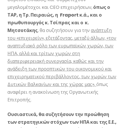
μεγαλομέτοχοι και CEO επιχειρήσεων,
όπως ο
ΤΑΡ, η Τρ. Πειραιώς, η
Fraport
κ.ά., και ο
πρωθυπουργός κ. Τσίπρας
και ο κ.
Μητσοτάκης
, θα συζητήσουν για την
ανάπτυξη
του «επιχειρείν», εξετάζοντας, μεταξύ άλλων,
«τον
αναπτυξιακό ρόλο των ευρωπαϊκών χωρών, των
ΗΠΑ, αλλά και τρίτων χωρών στη
διαπεριφερειακή συνεργασία, καθώς και
την
ανάδειξη
των προοπτικών του οικονομικού και
επιχειρηματικού περιβάλλοντος, των χωρών των
Δυτικών Βαλκανίων και της χώρας μας»,
όπως
αναφέρει η ανακοίνωση της Οργανωτικής
Επιτροπής.
Ουσιαστικά, θα συζητήσουν την προώθηση
των στρατηγικών στόχων των ΗΠΑ και της Ε.Ε.,