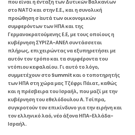
που είναι η ένταξη των Δυτικών Βαλκανίων
στο ΝΑΤΟ και στην Ε.Ε., και η συνολική
προώθηση σ΄ αυτά των οικονομικών
συμφερόντων των ΗΠΑ και της
Γερμανοκρατούμενης Ε.Ε, με τους οποίους η
κυβέρνηση ΣΥΡΙΖΑ-ΑΝΕΛ συντάσσεται
πλήρως, επιχειρώντας να εξυπηρετήσει με
αυτόν τον τρόπο και τα συμφέροντα του
ντόπιου κεφαλαίου.
Γι αυτό το λόγο,
συμμετέχουν στο
Summit
και ο τοποτηρητής
των ΗΠΑ στη χώρα μας Τζέφρι Πάιατ, καθώς
και η πρέσβειρα του Ισραήλ, που μαζί με την
κυβέρνηση του εθελόδουλου Α. Τσίπρα,
συγκροτούν τον επικίνδυνο για την ειρήνη και
τον ελληνικό λαό, νέο άξονα ΗΠΑ-Ελλάδα-
Ισραήλ.