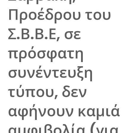
Προέδρου του
Σ.Β.Β.Ε, σε
πρόσφατη
συνέντευξη
τύπου, δεν
αφήνουν καμιά
αμφιβολία (για