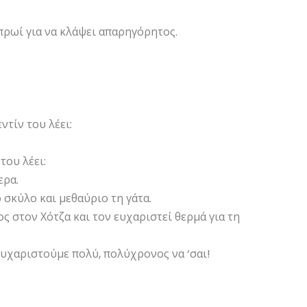
 πρωί για να κλάψει απαρηγόρητος.
τίν του λέει:
του λέει:
ερα.
ο σκύλο και μεθαύριο τη γάτα.
ς στον Χότζα και τον ευχαριστεί θερμά για τη
 ευχαριστούμε πολύ, πολύχρονος να ‘σαι!