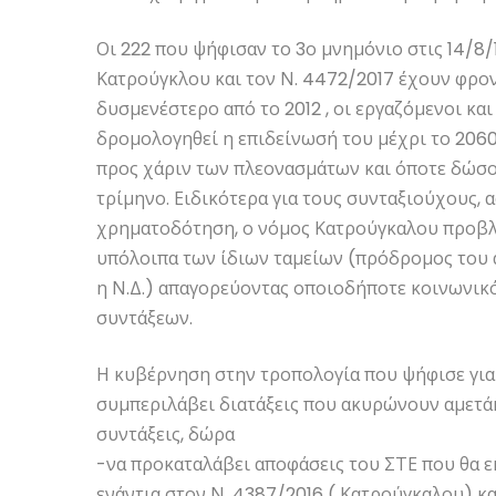
Οι 222 που ψήφισαν το 3ο μνημόνιο στις 14/8
Κατρούγκλου και τον Ν. 4472/2017 έχουν φρον
δυσμενέστερο από το 2012 , οι εργαζόμενοι κα
δρομολογηθεί η επιδείνωσή του μέχρι το 2060
προς χάριν των πλεονασμάτων και όποτε δώσο
τρίμηνο. Ειδικότερα για τους συνταξιούχους, 
χρηματοδότηση, ο νόμος Κατρούγκαλου προβλ
υπόλοιπα των ίδιων ταμείων (πρόδρομος του 
η Ν.Δ.) απαγορεύοντας οποιοδήποτε κοινωνικό
συντάξεων.
Η κυβέρνηση στην τροπολογία που ψήφισε για 
συμπεριλάβει διατάξεις που ακυρώνουν αμετάκ
συντάξεις, δώρα
-να προκαταλάβει αποφάσεις του ΣΤΕ που θα 
ενάντια στον Ν. 4387/2016 ( Κατρούγκαλου) κα