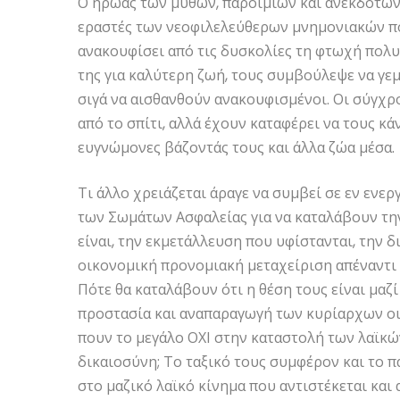
Ο ήρωας των μύθων, παροιμιών και ανεκδότων 
εραστές των νεοφιλελεύθερων μνημονιακών πο
ανακουφίσει από τις δυσκολίες τη φτωχή πολυμ
της για καλύτερη ζωή, τους συμβούλεψε να γεμ
σιγά να αισθανθούν ανακουφισμένοι. Οι σύγχρ
από το σπίτι, αλλά έχουν καταφέρει να τους κ
ευγνώμονες βάζοντάς τους και άλλα ζώα μέσα.
Τι άλλο χρειάζεται άραγε να συμβεί σε εν ενε
των Σωμάτων Ασφαλείας για να καταλάβουν την 
είναι, την εκμετάλλευση που υφίστανται, την
οικονομική προνομιακή μεταχείριση απέναντι 
Πότε θα καταλάβουν ότι η θέση τους είναι μαζί 
προστασία και αναπαραγωγή των κυρίαρχων ο
πουν το μεγάλο ΟΧΙ στην καταστολή των λαϊκ
δικαιοσύνη; Το ταξικό τους συμφέρον και το 
στο μαζικό λαϊκό κίνημα που αντιστέκεται και