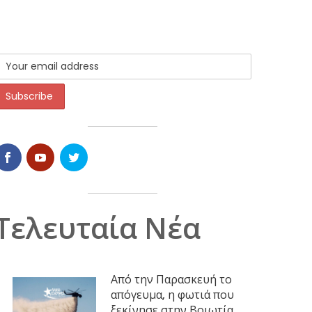
Τελευταία Νέα
Από την Παρασκευή το
απόγευμα, η φωτιά που
ξεκίνησε στην Βοιωτία,