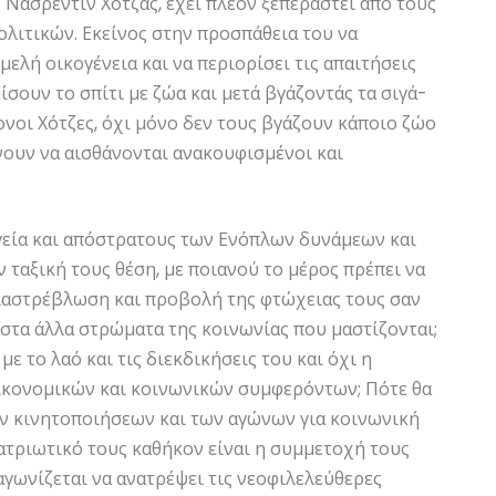
Νασρεντίν Χότζας, έχει πλέον ξεπεραστεί από τους
λιτικών. Εκείνος στην προσπάθεια του να
ελή οικογένεια και να περιορίσει τις απαιτήσεις
ίσουν το σπίτι με ζώα και μετά βγάζοντάς τα σιγά-
ονοι Χότζες, όχι μόνο δεν τους βγάζουν κάποιο ζώο
άνουν να αισθάνονται ανακουφισμένοι και
ργεία και απόστρατους των Ενόπλων δυνάμεων και
ταξική τους θέση, με ποιανού το μέρος πρέπει να
 διαστρέβλωση και προβολή της φτώχειας τους σαν
στα άλλα στρώματα της κοινωνίας που μαστίζονται;
με το λαό και τις διεκδικήσεις του και όχι η
ικονομικών και κοινωνικών συμφερόντων; Πότε θα
ών κινητοποιήσεων και των αγώνων για κοινωνική
πατριωτικό τους καθήκον είναι η συμμετοχή τους
 αγωνίζεται να ανατρέψει τις νεοφιλελεύθερες