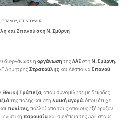
Α
,
ΣΠΑΝΟΥ
,
ΣΤΡΑΤΟΥΛΗΣ
λη και Σπανού στη Ν. Σμύρνη
ου διοργάνωσε η
οργάνωση
της
ΛΑΕ
στη
Ν. Σμύρνη
,
ΛΑΕ Δημήτρης
Στρατούλης
και Δέσποινα
Σπανού
ν
Εθνική Τράπεζα
, όπου συνομίλησε με δεκάδες
αζιά
της πόλης και στη
λαϊκή αγορά
, όπου έτυχε
και
πολίτες
, πολλοί από τους οποίους εξέφραζαν
ι ενωτική
παρουσία
και συνέπεια της ΛΑΕ στους