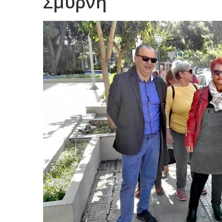
Σμύρνη