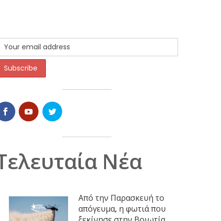
Τελευταία Νέα
Από την Παρασκευή το
απόγευμα, η φωτιά που
ξεκίνησε στην Βοιωτία,