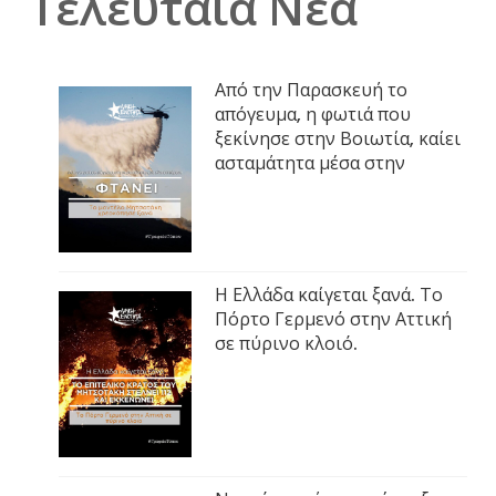
Τελευταία Νέα
Από την Παρασκευή το
απόγευμα, η φωτιά που
ξεκίνησε στην Βοιωτία, καίει
ασταμάτητα μέσα στην
Η Ελλάδα καίγεται ξανά. Το
Πόρτο Γερμενό στην Αττική
σε πύρινο κλοιό.