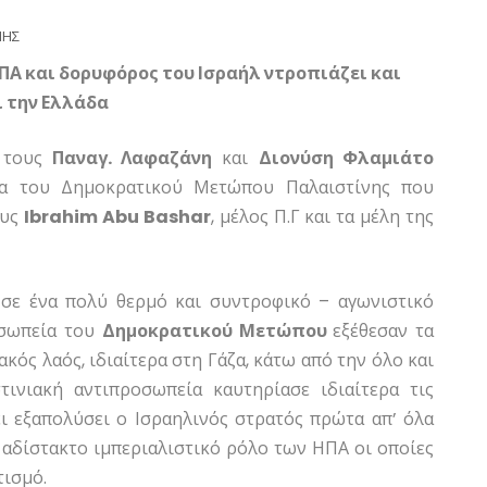
ΝΗΣ
ΠΑ και δορυφόρος του Ισραήλ ντροπιάζει και
ι την Ελλάδα
ό τους
Παναγ. Λαφαζάνη
και
Διονύση Φλαμιάτο
α του Δημοκρατικού Μετώπου Παλαιστίνης που
ους
Ibrahim Abu Bashar
, μέλος Π.Γ και τα μέλη της
σε ένα πολύ θερμό και συντροφικό – αγωνιστικό
οσωπεία του
Δημοκρατικού Μετώπου
εξέθεσαν τα
κός λαός, ιδιαίτερα στη Γάζα, κάτω από την όλο και
τινιακή αντιπροσωπεία καυτηρίασε ιδιαίτερα τις
ι εξαπολύσει ο Ισραηλινός στρατός πρώτα απ’ όλα
 αδίστακτο ιμπεριαλιστικό ρόλο των ΗΠΑ οι οποίες
τισμό.