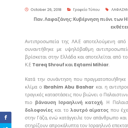
October 26, 2018
Γραφείο Τύπου
ΛΑΦΑΖΑ
Παν. Λαφαζάνης: Κυβέρνηση πιόνι των Η
εκθέτε
Αντιπροσωπεία της ΛΑ.Ε αποτελούμενη απ
συναντήθηκε με υψηλόβαθμη αντιπροσωπεί
βρίσκεται στην Ελλάδα και αποτελείται από τ
Κ.Ε
Tareq Shrouf και Eqtami Mihiar
.
Κατά την συνάντηση που πραγματοποιήθηκε 
κλίμα ο
Ibrahim Abu Bashar
και η αντιπρ
τραγικές καταστάσεις που βιώνει ο Παλαιστινια
πιο
βάναυση Ισραηλινή κατοχή
. Η Παλαισ
δολοφονίες
και το
λουτρό αίματος
που έχε
στην Γάζα, ενώ κατάγγειλε τον απάνθρωπο και
στηρίζουν απροκάλυπτα τον Ισραηλινό επεκτα