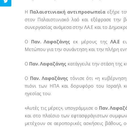
Η
Παλαιστινιακή αντιπροσωπεία
εξήρε το
στον Παλαιστινιακό λαό και εξέφρασε την 
συνεργασίας ανάμεσα στην ΛΑ.Ε και το Δημοκρ
Ο
Παν. Λαφαζάνης
εκ μέρους της
ΛΑ.Ε
ευ
Μετώπου για την συνάντηση και την πλήρη ε
Ο
Παν. Λαφαζάνης
κατάγγειλε την στάση της κ
Ο
Παν. Λαφαζάνης
τόνισε ότι «η κυβέρνηση
πιόνι των ΗΠΑ και δορυφόρο του Ισραήλ κα
ηγεσίας του.
«Αυτές τις μέρες», υπογράμμισε ο
Παν. Λαφαζ
και στο πλαίσιο των εφτασφράγιστων συμφω
μετέχουν σε αεροπορικές ασκήσεις βάθους, ο