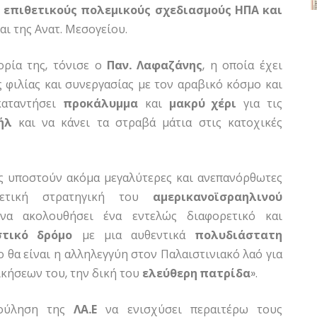
 επιθετικούς πολεμικούς σχεδιασμούς ΗΠΑ και
ι της Ανατ. Μεσογείου.
ορία της, τόνισε ο
Παν. Λαφαζάνης
, η οποία έχει
φιλίας και συνεργασίας με τον αραβικό κόσμο και
 καταντήσει
προκάλυμμα
και
μακρύ χέρι
για τις
ήλ
και να κάνει τα στραβά μάτια στις κατοχικές
ς υποστούν ακόμα μεγαλύτερες και ανεπανόρθωτες
θετική στρατηγική του
αμερικανοϊσραηλινού
να ακολουθήσει ένα εντελώς διαφορετικό και
στικό δρόμο
με μια αυθεντικά
πολυδιάστατη
 θα είναι η αλληλεγγύη στον Παλαιστινιακό λαό για
ικήσεων του, την δική του
ελεύθερη πατρίδα
».
ούληση της
ΛΑ.Ε
να ενισχύσει περαιτέρω τους