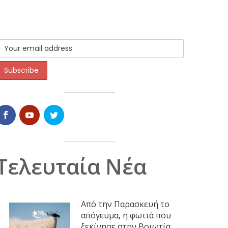
Τελευταία Νέα
Από την Παρασκευή το
απόγευμα, η φωτιά που
ξεκίνησε στην Βοιωτία,