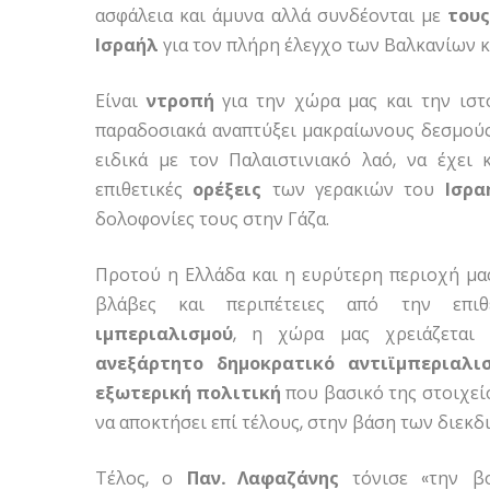
ασφάλεια και άμυνα αλλά συνδέονται με
τους
Ισραήλ
για τον πλήρη έλεγχο των Βαλκανίων κα
Είναι
ντροπή
για την χώρα μας και την ιστ
παραδοσιακά αναπτύξει μακραίωνους δεσμούς 
ειδικά με τον Παλαιστινιακό λαό, να έχει
επιθετικές
ορέξεις
των γερακιών του
Ισρα
δολοφονίες τους στην Γάζα.
Προτού η Ελλάδα και η ευρύτερη περιοχή μα
βλάβες και περιπέτειες από την επι
ιμπεριαλισμού
, η χώρα μας χρειάζεται 
ανεξάρτητο δημοκρατικό αντιϊμπεριαλι
εξωτερική πολιτική
που βασικό της στοιχείο
να αποκτήσει επί τέλους, στην βάση των διεκδ
Τέλος, ο
Παν. Λαφαζάνης
τόνισε «την β