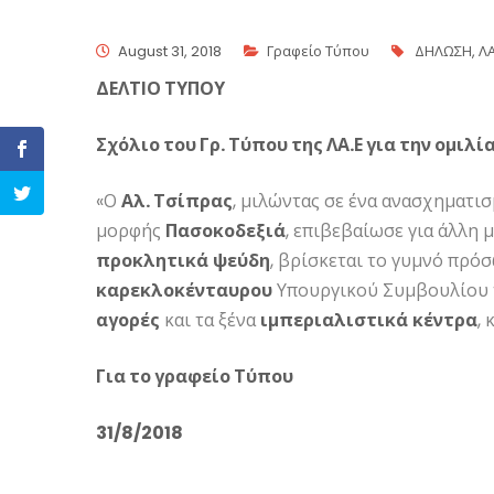
August 31, 2018
Γραφείο Τύπου
ΔΗΛΩΣΗ
,
Λ
ΔΕΛΤΙΟ ΤΥΠΟΥ
Σχόλιο του Γρ. Τύπου της ΛΑ.Ε για την ομιλ
«Ο
Αλ. Τσίπρας
, μιλώντας σε ένα ανασχηματι
μορφής
Πασοκοδεξιά
, επιβεβαίωσε για άλλη 
προκλητικά
ψεύδη
, βρίσκεται το γυμνό πρό
καρεκλοκένταυρου
Υπουργικού Συμβουλίου 
αγορές
και τα ξένα
ιμπεριαλιστικά
κέντρα
,
Για το γραφείο Τύπου
31/8/2018