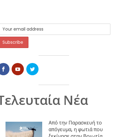
Τελευταία Νέα
Από την Παρασκευή το
απόγευμα, η φωτιά που
ξεκίνησε στην Βοιωτία,