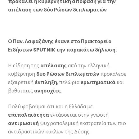
προκαλεί η κυβερνητική απόφαση για την
απέλαση των δύο Ρώσων διπλωματών
Ο Παν. Λαφαζάνης έκανε στο Πρακτορείο
Ειδήσεων
SPUTNIK την παρακάτω δήλωση:
Η είδηση της
απέλασης
από την ελληνική
κυβέρνηση
δύο Ρώσων διπλωματών
προκάλεσε
εξαιρετική
έκπληξη
, πελώρια
ερωτηματικά
και
βαθύτατες
ανησυχίες
.
Πολύ φοβούμαι ότι και η Ελλάδα με
επιπολαιότητα
εντάσσεται στην γνωστή
αντιρωσική
ψυχροπολεμική εκστρατεία των πιο
αντιδραστικών κύκλων της Δύσης.