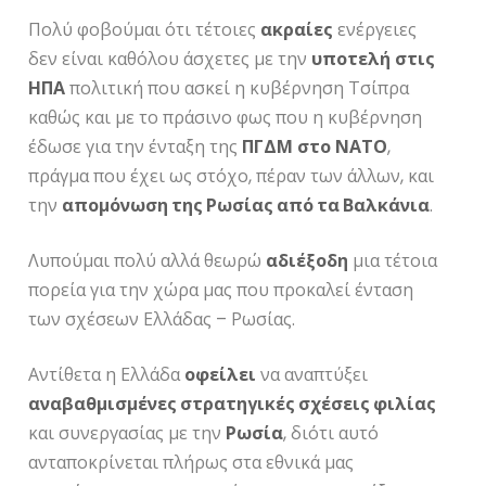
Πολύ φοβούμαι ότι τέτοιες
ακραίες
ενέργειες
δεν είναι καθόλου άσχετες με την
υποτελή
στις
ΗΠΑ
πολιτική που ασκεί η κυβέρνηση Τσίπρα
καθώς και με το πράσινο φως που η κυβέρνηση
έδωσε για την ένταξη της
ΠΓΔΜ
στο
ΝΑΤΟ
,
πράγμα που έχει ως στόχο, πέραν των άλλων, και
την
απομόνωση της Ρωσίας από τα Βαλκάνια
.
Λυπούμαι πολύ αλλά θεωρώ
αδιέξοδη
μια τέτοια
πορεία για την χώρα μας που προκαλεί ένταση
των σχέσεων Ελλάδας – Ρωσίας.
Αντίθετα η Ελλάδα
οφείλει
να αναπτύξει
αναβαθμισμένες στρατηγικές σχέσεις φιλίας
και συνεργασίας με την
Ρωσία
, διότι αυτό
ανταποκρίνεται πλήρως στα εθνικά μας