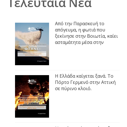
Τελευταία Νέα
Από την Παρασκευή το
απόγευμα, η φωτιά που
ξεκίνησε στην Βοιωτία, καίει
ασταμάτητα μέσα στην
Η Ελλάδα καίγεται ξανά. Το
Πόρτο Γερμενό στην Αττική
σε πύρινο κλοιό.