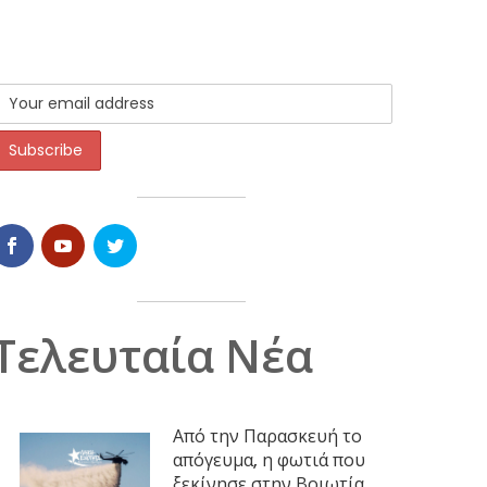
Τελευταία Νέα
Από την Παρασκευή το
απόγευμα, η φωτιά που
ξεκίνησε στην Βοιωτία,