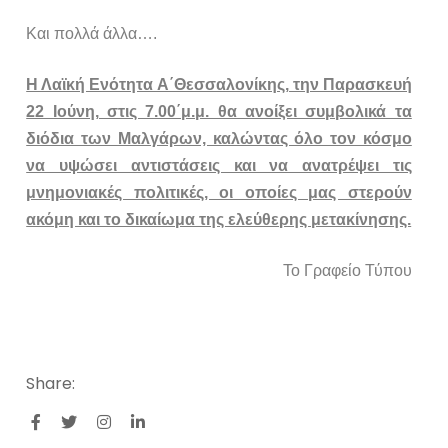
Και πολλά άλλα….
Η Λαϊκή Ενότητα Α΄Θεσσαλονίκης, την Παρασκευή
22 Ιούνη, στις 7.00΄μ.μ. θα ανοίξει συμβολικά τα
διόδια των Μαλγάρων, καλώντας όλο τον κόσμο
να υψώσει αντιστάσεις και να ανατρέψει τις
μνημονιακές πολιτικές, οι οποίες μας στερούν
ακόμη και το δικαίωμα της ελεύθερης μετακίνησης.
Το Γραφείο Τύπου
Share: