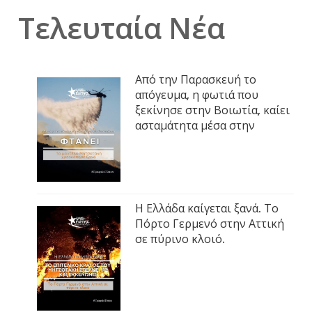
Τελευταία Νέα
Από την Παρασκευή το
απόγευμα, η φωτιά που
ξεκίνησε στην Βοιωτία, καίει
ασταμάτητα μέσα στην
Η Ελλάδα καίγεται ξανά. Το
Πόρτο Γερμενό στην Αττική
σε πύρινο κλοιό.