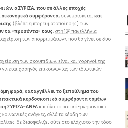
ειών, ο ΣΥΡΙΖΑ, που σε άλλες εποχές
α οικονομικά συμφέροντα,
συνευρίσκεται
και
ρισης
(βλέπε εμπορευματοποίησης) των
η
ν τα «προσόντα» τους,
στη 12
πανελλήνια
αχείριση των απορριμμάτων», που θα γίνει σε δυο
χείριση των σκουπιδιών, είναι και χορηγοί της
υ γίνεται χορηγός επικοινωνίας των ιδιωτικών
ακόμη φορά, καταγγέλλει το ξεπούλημα του
αρπακτικά κερδοσκοπικά συμφέροντα τομέων
ηση ΣΥΡΙΖΑ-ΑΝΕΛ
και όλο το αστικό-μνημονιακό
ις κοινωνικές ανάγκες, αλλά τα κέρδη των
ολίτες, δε διασφαλίζει ούτε στο ελάχιστο την τόσο