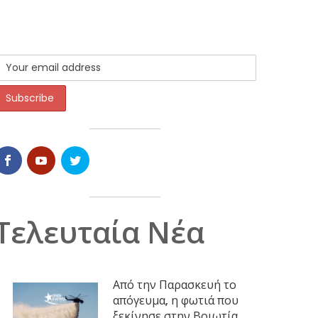
Τελευταία Νέα
Από την Παρασκευή το
απόγευμα, η φωτιά που
ξεκίνησε στην Βοιωτία,