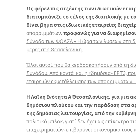
Ως φέρελπις ατζέντης των ιδιωτικών εταιρ
διατυμπάνιζε το τέλος της διαπλοκής με τ
δίνει βήμα στις ιδιωτικές εταιρείες διαχεί
απορριμμάτων,
προφανώς για να διαφημίσου
Σύνοδο των ΦΟΔΣΑ « Η ώρα των λύσεων στη δι
μέρες στη Θεσσαλονίκη.
Όλοι αυτοί, που θα κερδoσκοπήσουν από τη δια
Συνόδου. Από κοντά και η «δημόσια» ΕΡΤ3, πο
εταιρειών εκμετάλλευσης των απορριμμάτων.
Η Λαϊκή Ενότητα Α΄ Θεσσαλονίκης, για μια 
δημόσιου πλούτου και την παράδοση στα 
της δημόσιας λειτουργίας, από την κυβέρν
πολιτικό μπλοκ, γιατί δεν έχει ως επίκεντρο τ
επιχειρηματιών, επιβαρύνει οικονομικά τους π