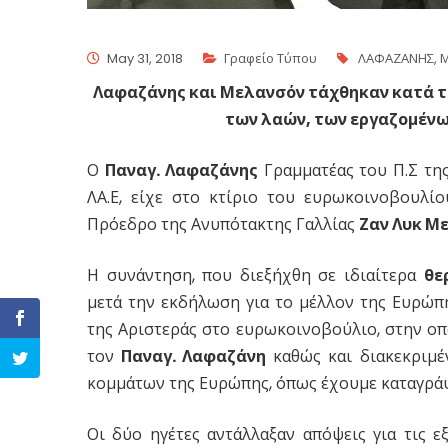
May 31, 2018
Γραφείο Τύπου
ΛΑΦΑΖΑΝΗΣ
,
Λαφαζάνης και Μελανσόν τάχθηκαν κατά 
των λαών, των εργαζομένω
Ο
Παναγ. Λαφαζάνης
Γραμματέας του Π.Σ της
ΛΑ.Ε, είχε στο κτίριο του ευρωκοινοβουλί
Πρόεδρο της Ανυπότακτης Γαλλίας
Ζαν Λυκ Μ
Η συνάντηση, που διεξήχθη σε ιδιαίτερα
θε
μετά την εκδήλωση για το μέλλον της Ευρώπ
της Αριστεράς στο ευρωκοινοβούλιο, στην οπ
τον
Παναγ. Λαφαζάνη
καθώς και διακεκριμέ
κομμάτων της Ευρώπης, όπως έχουμε καταγράψ
Οι δύο ηγέτες αντάλλαξαν απόψεις για τις ε