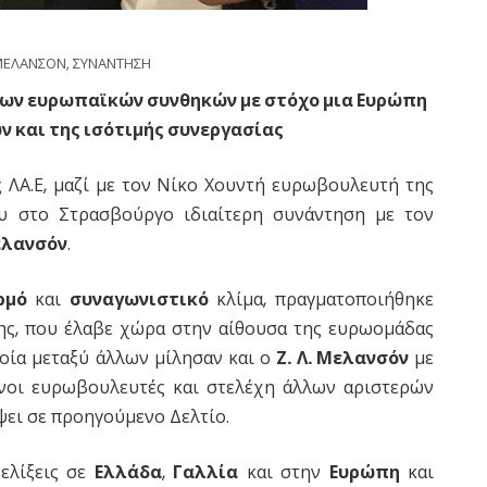
ΜΕΛΑΝΣΟΝ
,
ΣΥΝΑΝΤΗΣΗ
των ευρωπαϊκών συνθηκών με στόχο μια Ευρώπη
ν και της ισότιμής συνεργασίας
 ΛΑ.Ε, μαζί με τον Νίκο Χουντή ευρωβουλευτή της
ου στο Στρασβούργο ιδιαίτερη συνάντηση με τον
ελανσόν
.
ρμό
και
συναγωνιστικό
κλίμα, πραγματοποιήθηκε
ης, που έλαβε χώρα στην αίθουσα της ευρωομάδας
οία μεταξύ άλλων μίλησαν και ο
Ζ. Λ. Μελανσόν
με
νοι ευρωβουλευτές και στελέχη άλλων αριστερών
ει σε προηγούμενο Δελτίο.
ξελίξεις σε
Ελλάδα
,
Γαλλία
και στην
Ευρώπη
και