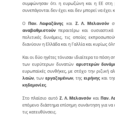
συμφώνησαν ότι η ευρωζώνη και η ΕΕ στη 
συνεπάγονται δεν έχει και δεν μπορεί να έχει 
Ο
Παν. Λαφαζάνης
και
Ζ. Λ. Μελανσόν
συ
αναβαθμιστούν
περαιτέρω και ουσιαστικά 
πολιτικές δυνάμεις, τις οποίες εκπροσωπού
διανύουν η Ελλάδα και η Γαλλία και κυρίως όλ
Και οι δύο ηγέτες τόνισαν ιδιαίτερα το πόση 
των ευρύτερων δυνατών
αριστερών δυνάμ
ευρωπαϊκές συνθήκες, με στόχο την ριζική α
λαών
, των
εργαζομένων
, της
ειρήνης
και τη
κηδεμονίες
.
Στο πλαίσιο αυτό
Ζ. Λ. Μελανσόν
και
Παν. 
επόμενο διάστημα επίσημη συνάντηση για να 
τις κατευθύνσεις.