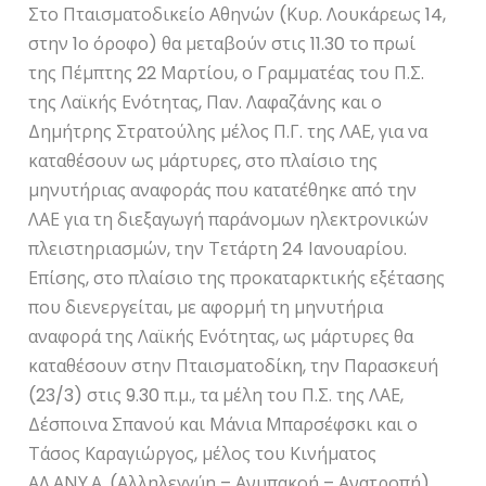
Στο Πταισματοδικείο Αθηνών (Κυρ. Λουκάρεως 14,
στην 1ο όροφο) θα μεταβούν στις 11.30 το πρωί
της Πέμπτης 22 Μαρτίου, ο Γραμματέας του Π.Σ.
της Λαϊκής Ενότητας, Παν. Λαφαζάνης και ο
Δημήτρης Στρατούλης μέλος Π.Γ. της ΛΑΕ, για να
καταθέσουν ως μάρτυρες, στο πλαίσιο της
μηνυτήριας αναφοράς που κατατέθηκε από την
ΛΑΕ για τη διεξαγωγή παράνομων ηλεκτρονικών
πλειστηριασμών, την Τετάρτη 24 Ιανουαρίου.
Επίσης, στο πλαίσιο της προκαταρκτικής εξέτασης
που διενεργείται, με αφορμή τη μηνυτήρια
αναφορά της Λαϊκής Ενότητας, ως μάρτυρες θα
καταθέσουν στην Πταισματοδίκη, την Παρασκευή
(23/3) στις 9.30 π.μ., τα μέλη του Π.Σ. της ΛΑΕ,
Δέσποινα Σπανού και Μάνια Μπαρσέφσκι και ο
Τάσος Καραγιώργος, μέλος του Κινήματος
ΑΛ.ΑΝΥ.Α. (Αλληλεγγύη – Ανυπακοή – Ανατροπή).