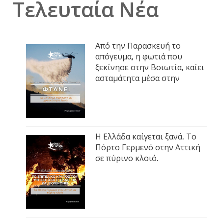
Τελευταία Νέα
Από την Παρασκευή το
απόγευμα, η φωτιά που
ξεκίνησε στην Βοιωτία, καίει
ασταμάτητα μέσα στην
Η Ελλάδα καίγεται ξανά. Το
Πόρτο Γερμενό στην Αττική
σε πύρινο κλοιό.