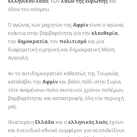
ελληνικού λαού
, των
λαών της Ευρώπης
και
όλου του κόσμου.
Ο αγώνας των μαχητών της
Αφρίν
είναι ο αγώνας
ενάντια στην βαρβαρότητα, για την
ελευθερία
,
την
δημοκρατία
, τον
πολιτισμό
και μια
διαφορετική ειρηνική και δημοκρατική Μέση
Ανατολή.
Αν το αντιδημοκρατικό καθεστώς της Τουρκίας
καταλάβει την
Αφρίν
και βάλει πόδι στην Συρία,
τότε αναμένουν πολύ σκοτεινοί χρόνοι πολέμων,
βαρβαρότητας και καταστροφής όλη την περιοχή
μας.
Ιδιαίτερα η
Ελλάδα
και ο
ελληνικός λαός
έχουν
και ένα ειδικό εθνικό συμφέρον για να επιδείξουν