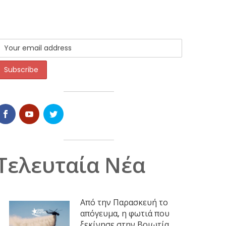
Τελευταία Νέα
Από την Παρασκευή το
απόγευμα, η φωτιά που
ξεκίνησε στην Βοιωτία,