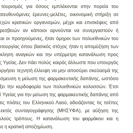
 τουρισμός για όσους εμπλέκονται στην πορεία του
τευθυνόμενες έρευνες-μελέτες, οικονομική στήριξη σε
εχών κρατικών οργανισμών, μέχρι και επισκέψεις από
ρεσβειών αν κάποιοι αρνούνται να συνεργαστούν ή
αι οι προηγούμενες, ήταν όμηροι των πολυεθνικών του
λειτουργίας όπου βασικός στόχος ήταν η απομύζηση των
όκληση αναγκών και την υπέρμετρη κατανάλωση προς
ς Υγείας. Δεν πάει πολύς καιρός άλλωστε που υπουργός
υργήσει τεχνητή έλλειψη να μην αποσύρει σκεύασμά της
δέσμευση η μείωση της φαρμακευτικής δαπάνης, ωστόσο
ίξει την κερδοφορία των πολυεθνικών κολοσσών. Έτσι
Υγείας για την μείωση της φαρμακευτικής δαπάνης από
ς πλάτες του Ελληνικού Λαού, αδειάζοντας τις τσέπες
 εκτός συνταγογράφησης (ΜΗΣΥΦΑ), με αύξηση της
λλούς τρόπους. Η κατανάλωση του φαρμάκου και η
ε η κρατική αποζημίωση.