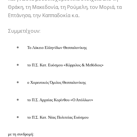
Θράκη, τη Μακεδονία, τη Ρούμελη, τον Μοριά, τα
Επτάνησα, την Καππαδοκία κ.α..
Συμμετέχουν:
Το Λύκειο Ελληνίδων Θεσσαλονίκης
το Π.Σ. Κατ. Ευόσμου «Κύρριλος & Μεθόδιος»
ο Χορευτικός Όμιλος Θεσσαλονίκης
το Π.Σ. Αρχαίας Κορίνθου «Ο Απόλλων»
το Π.Σ. Κατ. Νέας Πολιτείας Ευόσμου
με τη συνδρομή: