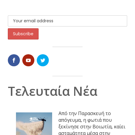
Τελευταία Νέα
Από την Παρασκευή το
απόγευμα, η φωτιά που
ξεκίνησε στην Βοιωτία, καίει
ασταμάτητα μέσα στην