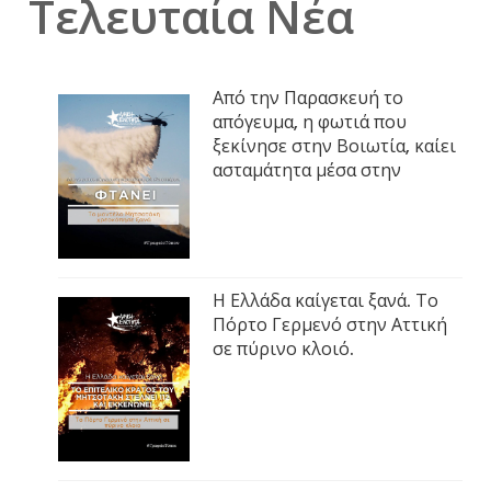
Τελευταία Νέα
Από την Παρασκευή το
απόγευμα, η φωτιά που
ξεκίνησε στην Βοιωτία, καίει
ασταμάτητα μέσα στην
Η Ελλάδα καίγεται ξανά. Το
Πόρτο Γερμενό στην Αττική
σε πύρινο κλοιό.