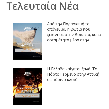
Τελευταία Νέα
Από την Παρασκευή το
απόγευμα, η φωτιά που
ξεκίνησε στην Βοιωτία, καίει
ασταμάτητα μέσα στην
Η Ελλάδα καίγεται ξανά. Το
Πόρτο Γερμενό στην Αττική
σε πύρινο κλοιό.