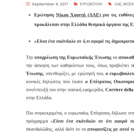
September 4, 2017
ΕΥΡΩΒΟΥΛΗ
ΛΑΕ
,
ΜΟΣΚ
Ερώτηση
Νίκου Χουντή (ΛΑΕ)
για τις ευθύν
προκάλεσαν στην Ελλάδα θεσμικά όργανα της Ε
«Είναι ένα σκάνδαλο σε ό,τι αφορά τις δημοκρατι
Την
υποχρέωση της Ευρωπαϊκής Ένωσης
να
αποκαθι
την άσκηση των καθηκόντων τους, όπως προβλέπει τ
Ένωσης
, υπενθυμίζει, με ερώτησή του,
ο ευρωβουλευ
κυνικές δηλώσεις που έκανε
ο Επίτροπος Οικονομι
συνέντευξή του στην ιταλική εφημερίδα,
Corriere
della
στην Ελλάδα.
Πιο συγκεκριμένα, ο ευρωπαίος Επίτροπος δήλωσε στη 
πρόγραμμα
«
Είναι ένα σκάνδαλο σε ότι αφορά τις
σκανδαλώδεις, αλλά διότι το να
αποφασίζεις με αυτό τ