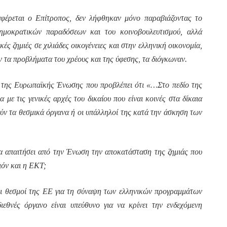
αφέρεται ο Επίτροπος, δεν λήφθηκαν μόνο παραβιάζοντας το
δημοκρατικών παραδόσεων και του κοινοβουλευτισμού, αλλά
ς ζημιές σε χιλιάδες οικογένειες και στην ελληνική οικονομία,
ν τα προβλήματα του χρέους και της ύφεσης, τα διόγκωναν.
 της Ευρωπαϊκής Ένωσης που προβλέπει ότι «…Στο πεδίο της
ε τις γενικές αρχές του δικαίου που είναι κοινές στα δίκαια
ύν τα θεσμικά όργανα ή οι υπάλληλοί της κατά την άσκηση των
να απαιτήσει από την Ένωση την αποκατάσταση της ζημιάς που
ιόν και η ΕΚΤ;
οι θεσμοί της ΕΕ για τη σύναψη των ελληνικών προγραμμάτων
ιεθνές όργανο είναι υπεύθυνο για να κρίνει την ενδεχόμενη