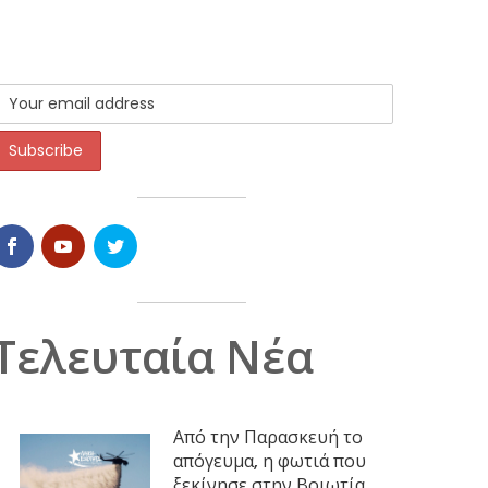
Τελευταία Νέα
Από την Παρασκευή το
απόγευμα, η φωτιά που
ξεκίνησε στην Βοιωτία,