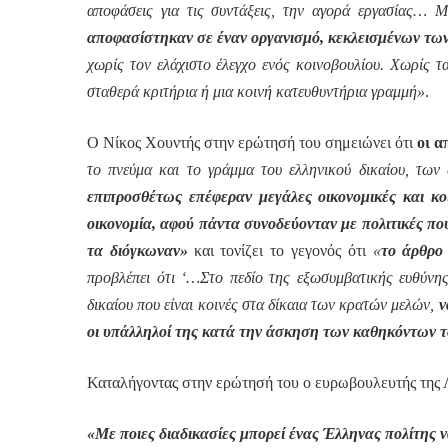
αποφάσεις για τις συντάξεις, την αγορά εργασίας… Μ
αποφασίστηκαν σε έναν οργανισμό, κεκλεισμένων τω
χωρίς τον ελάχιστο έλεγχο ενός κοινοβουλίου. Χωρίς τ
σταθερά κριτήρια ή μια κοινή κατευθυντήρια γραμμή»
.
Ο Νίκος Χουντής στην ερώτησή του σημειώνει ότι
οι α
το πνεύμα και το γράμμα του ελληνικού δικαίου, των
επιπροσθέτως επέφεραν μεγάλες οικονομικές και κοι
οικονομία, αφού πάντα συνοδεύονταν με πολιτικές πο
τα διόγκωναν»
και τονίζει το γεγονός ότι
«
το άρθρο
προβλέπει ότι ‘…Στο πεδίο της εξωσυμβατικής ευθύνη
δικαίου που είναι κοινές στα δίκαια των κρατών μελών,
ν
οι υπάλληλοί της κατά την άσκηση των καθηκόντων τ
Καταλήγοντας στην ερώτησή του ο ευρωβουλευτής της 
«Με ποιες διαδικασίες μπορεί ένας Έλληνας πολίτης