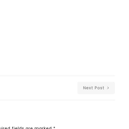
Next Post
uired fields are marked
*