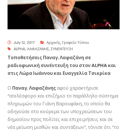
July 12, 2017
Αρχικής
,
Γραφείο Τύπου
ALPHA
,
ΛΑΦΑΖΑΝΗΣ
,
ΣΥΝΕΝΤΕΥΞΗ
Τοποθετήσεις Παναγ. Λαφαζάνη σε
ραδιοφωνική συνέντευξη του στον
ALPHA και
στις Λώρα Ιωάννου και Ευαγγελία Τσικρίκα
Ο
Παναγ. Λαφαζάνης
αφού χαρακτήρισε
“ατελέσφορο και επιζήμιο το παράλληλο σύστημα
πληρωμών του Γιάνη Βαρουφάκη, το οποίο θα
οδηγούσε στο κούρεμα των υποχρεώσεων του
δημοσίου προς πολίτες και επιχειρήσεις και σε
νέα μείωση μισθών και συντάξεων”, τόνισε ότι “το