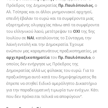
Πρόεδρος της Δημοκρατίας
Πρ. Παυλόπουλος
, ο
Αλ. Τσίπρας και οι άλλοι μνημονιακοί αρχηγοί,
επειδή έβαλαν το ευρώ και τα συμφέροντα μιας
εξαρτημένης ολιγαρχίας πάνω από τα συμφέροντα
του ελληνικού λαού, μετέτρεψαν το
ΟΧΙ
της 5ης
Ιουλίου σε
ΝΑΙ
, καταλύοντας το Σύνταγμα, την
λαϊκή εντολή και την Δημοκρατία. Έχουμε
ενώπιον μας καραμπινάτους πραξικοπηματίες, με
αρχιπραξικοπηματία
τον
Πρ. Παυλόπουλο
, ο
οποίος δεν ενήργησε ως Πρόεδρος της
Δημοκρατίας αλλά ως φύλακας του ευρώ. Για το
πραξικόπημα αυτό κατά του δημοψηφίσματος θα
έπρεπε να στηθεί Ειδικό αμερόληπτο Δικαστήριο
για την παραδειγματική τιμωρία των ενόχων. Κάτι
που δεν πρόκειται τελικά να αποφύγουν”.