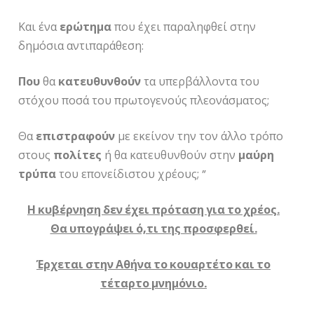
Και ένα
ερώτημα
που έχει παραληφθεί στην
δημόσια αντιπαράθεση:
Που
θα
κατευθυνθούν
τα υπερβάλλοντα του
στόχου ποσά του πρωτογενούς πλεονάσματος;
Θα
επιστραφούν
με εκείνον την τον άλλο τρόπο
στους
πολίτες
ή θα κατευθυνθούν στην
μαύρη
τρύπα
του επονείδιστου χρέους; ”
Η κυβέρνηση δεν έχει πρόταση για το χρέος.
Θα υπογράψει ό,τι της προσφερθεί.
Έρχεται στην Αθήνα το κουαρτέτο και το
τέταρτο μνημόνιο.