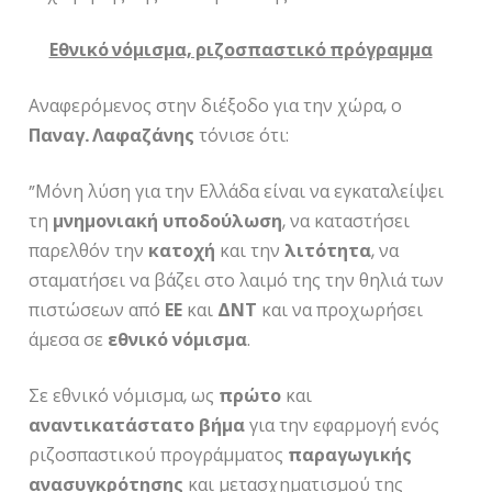
Εθνικό νόμισμα, ριζοσπαστικό πρόγραμμα
Αναφερόμενος στην διέξοδο για την χώρα, ο
Παναγ. Λαφαζάνης
τόνισε ότι:
”Μόνη λύση για την Ελλάδα είναι να εγκαταλείψει
τη
μνημονιακή
υποδούλωση
, να καταστήσει
παρελθόν την
κατοχή
και την
λιτότητα
, να
σταματήσει να βάζει στο λαιμό της την θηλιά των
πιστώσεων από
ΕΕ
και
ΔΝΤ
και να προχωρήσει
άμεσα σε
εθνικό
νόμισμα
.
Σε εθνικό νόμισμα, ως
πρώτο
και
αναντικατάστατο
βήμα
για την εφαρμογή ενός
ριζοσπαστικού προγράμματος
παραγωγικής
ανασυγκρότησης
και μετασχηματισμού της