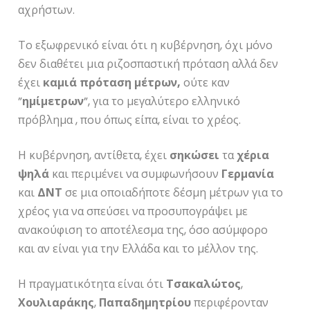
αχρήστων.
Το εξωφρενικό είναι ότι η κυβέρνηση, όχι μόνο
δεν διαθέτει μια ριζοσπαστική πρόταση αλλά δεν
έχει
καμιά
πρόταση
μέτρων,
ούτε καν
”
ημίμετρων
”, για το μεγαλύτερο ελληνικό
πρόβλημα , που όπως είπα, είναι το χρέος.
Η κυβέρνηση, αντίθετα, έχει
σηκώσει
τα
χέρια
ψηλά
και περιμένει να συμφωνήσουν
Γερμανία
και
ΔΝΤ
σε μια οποιαδήποτε δέσμη μέτρων για το
χρέος για να σπεύσει να προσυπογράψει με
ανακούφιση το αποτέλεσμα της, όσο ασύμφορο
και αν είναι για την Ελλάδα και το μέλλον της.
Η πραγματικότητα είναι ότι
Τσακαλώτος
,
Χουλιαράκης
,
Παπαδημητρίου
περιφέρονταν