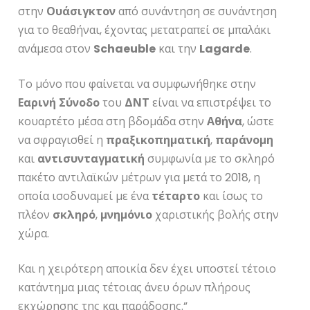
στην
Ουάσιγκτον
από συνάντηση σε συνάντηση
για το θεαθήναι, έχοντας μετατραπεί σε μπαλάκι
ανάμεσα στον
S
chaeuble
και την
L
agarde
.
Το μόνο που φαίνεται να συμφωνήθηκε στην
Εαρινή
Σύνοδο
του
ΔΝΤ
είναι να επιστρέψει το
κουαρτέτο μέσα στη βδομάδα στην
Αθήνα
, ώστε
να σφραγισθεί η
πραξικοπηματική
,
παράνομη
και
αντισυνταγματική
συμφωνία με το σκληρό
πακέτο αντιλαϊκών μέτρων για μετά το 2018, η
οποία ισοδυναμεί με ένα
τέταρτο
και ίσως το
πλέον
σκληρό
,
μνημόνιο
χαριστικής βολής στην
χώρα.
Και η χειρότερη αποικία δεν έχει υποστεί τέτοιο
κατάντημα μιας τέτοιας άνευ όρων πλήρους
εκχώρησης της και παράδοσης.”