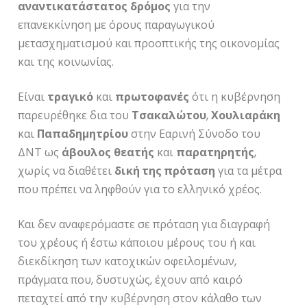
αναντικατάστατος
δρόμος
για την
επανεκκίνηση με όρους παραγωγικού
μετασχηματισμού και προοπτικής της οικονομίας
και της κοινωνίας.
Είναι
τραγικό
και
πρωτοφανές
ότι η κυβέρνηση
παρευρέθηκε δια του
Τσακαλώτου
,
Χουλιαράκη
και
Παπαδημητρίου
στην Εαρινή Σύνοδο του
ΔΝΤ ως
άβουλος
θεατής
και
παρατηρητής
,
χωρίς να διαθέτει
δική της πρόταση
για τα μέτρα
που πρέπει να ληφθούν για το ελληνικό χρέος.
Και δεν αναφερόμαστε σε πρόταση για διαγραφή
του χρέους ή έστω κάποιου μέρους του ή και
διεκδίκηση των κατοχικών οφειλομένων,
πράγματα που, δυστυχώς, έχουν από καιρό
πεταχτεί από την κυβέρνηση στον κάλαθο των