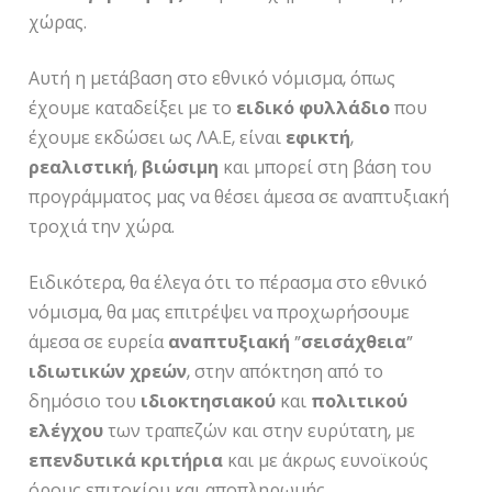
χώρας.
Αυτή η μετάβαση στο εθνικό νόμισμα, όπως
έχουμε καταδείξει με το
ειδικό
φυλλάδιο
που
έχουμε εκδώσει ως ΛΑ.Ε, είναι
εφικτή
,
ρεαλιστική
,
βιώσιμη
και μπορεί στη βάση του
προγράμματος μας να θέσει άμεσα σε αναπτυξιακή
τροχιά την χώρα.
Ειδικότερα, θα έλεγα ότι το πέρασμα στο εθνικό
νόμισμα, θα μας επιτρέψει να προχωρήσουμε
άμεσα σε ευρεία
αναπτυξιακή
”
σεισάχθεια
”
ιδιωτικών
χρεών
, στην απόκτηση από το
δημόσιο του
ιδιοκτησιακού
και
πολιτικού
ελέγχου
των τραπεζών και στην ευρύτατη, με
επενδυτικά
κριτήρια
και με άκρως ευνοϊκούς
όρους επιτοκίου και αποπληρωμής,