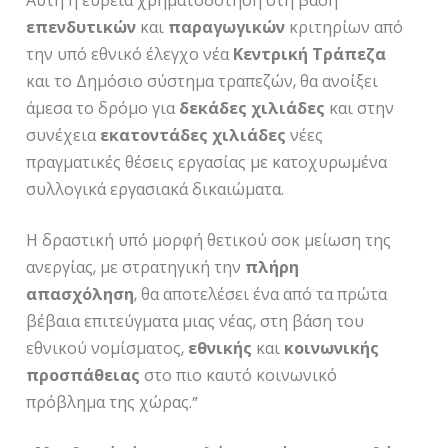
Αυτή η ευρεία χρηματοδότηση στη βάση
επενδυτικών
και
παραγωγικών
κριτηρίων από
την υπό εθνικό έλεγχο νέα
Κεντρική
Τράπεζα
και το Δημόσιο σύστημα τραπεζών, θα ανοίξει
άμεσα το δρόμο για
δεκάδες
χιλιάδες
και στην
συνέχεια
εκατοντάδες
χιλιάδες
νέες
πραγματικές θέσεις εργασίας με κατοχυρωμένα
συλλογικά εργασιακά δικαιώματα.
Η δραστική υπό μορφή θετικού σοκ μείωση της
ανεργίας, με στρατηγική την
πλήρη
απασχόληση
, θα αποτελέσει ένα από τα πρώτα
βέβαια επιτεύγματα μιας νέας, στη βάση του
εθνικού νομίσματος,
εθνικής
και
κοινωνικής
προσπάθειας
στο πιο καυτό κοινωνικό
πρόβλημα της χώρας.”