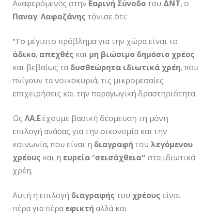
Αναφερόμενος στην
Εαρινή
Σύνοδο
του
ΔΝΤ
, ο
Παναγ
.
Λαφαζάνης
τόνισε ότι:
”To
μέγιστο πρόβλημα για την χώρα είναι το
άδικο
,
απεχθές
και
μη
βιώσιμο
δημόσιο
χρέος
και βεβαίως τα
δυσθεώρητα
ιδιωτικά
χρέη
, που
πνίγουν τα νοικοκυριά, τις μικρομεσαίες
επιχειρήσεις και την παραγωγική δραστηριότητα.
Ως
ΛΑ.Ε
έχουμε βασική δέσμευση τη μόνη
επιλογή ανάσας για την οικονομία και την
κοινωνία, που είναι η
διαγραφή
του
λεγόμενου
χρέους
και η
ευρεία
”
σεισάχθεια”
στα ιδιωτικά
χρέη.
Αυτή η επιλογή
διαγραφής
του
χρέους
είναι
πέρα για πέρα
εφικτή
αλλά και