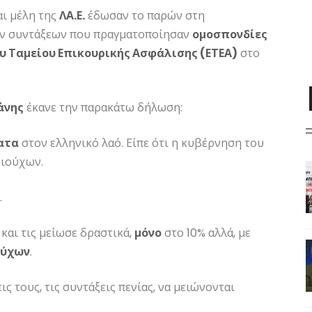
αι μέλη της
ΛΑ.Ε.
έδωσαν το παρών στη
ων συντάξεων που πραγματοποίησαν
ομοσπονδίες
ου Ταμείου Επικουρικής Ασφάλισης (ΕΤΕΑ)
στο
άνης
έκανε την παρακάτω δήλωση:
ατα
στον ελληνικό λαό. Είπε ότι η κυβέρνηση του
ξιούχων.
.
και τις μείωσε δραστικά,
μόνο
στο 10% αλλά, με
ούχων
.
ς τους, τις συντάξεις πενίας, να μειώνονται