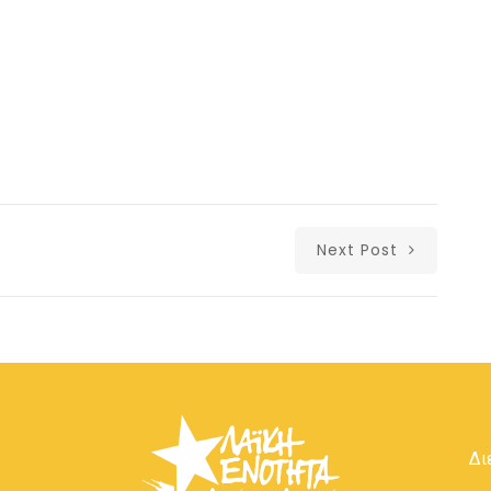
Next Post
Δι