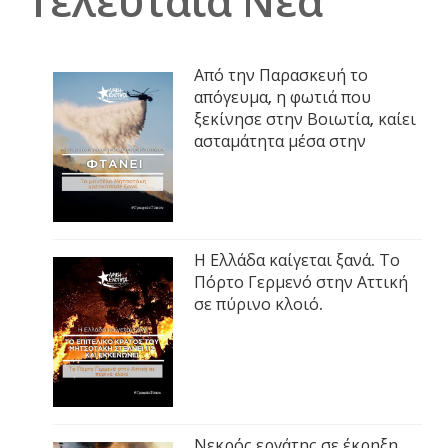
Τελευταία Νέα
Από την Παρασκευή το
απόγευμα, η φωτιά που
ξεκίνησε στην Βοιωτία, καίει
ασταμάτητα μέσα στην
Η Ελλάδα καίγεται ξανά. Το
Πόρτο Γερμενό στην Αττική
σε πύρινο κλοιό.
Νεκρός εργάτης σε έκρηξη