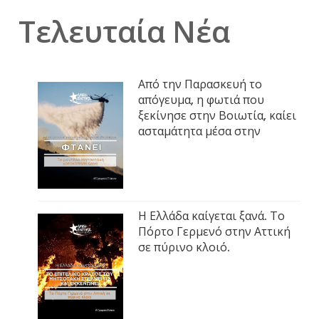
Τελευταία Νέα
Από την Παρασκευή το
απόγευμα, η φωτιά που
ξεκίνησε στην Βοιωτία, καίει
ασταμάτητα μέσα στην
Η Ελλάδα καίγεται ξανά. Το
Πόρτο Γερμενό στην Αττική
σε πύρινο κλοιό.