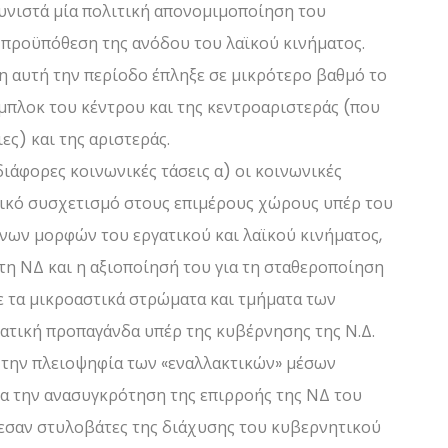
συνιστά μία πολιτική απονομιμοποίηση του
 προϋπόθεση της ανόδου του λαϊκού κινήματος.
η αυτή την περίοδο έπληξε σε μικρότερο βαθμό το
 μπλοκ του κέντρου και της κεντροαριστεράς (που
ες) και της αριστεράς.
ιάφορες κοινωνικές τάσεις α) οι κοινωνικές
ξικό συσχετισμό στους επιμέρους χώρους υπέρ του
ων μορφών του εργατικού και λαϊκού κινήματος,
τη ΝΔ και η αξιοποίησή του για τη σταθεροποίηση
ε τα μικροαστικά στρώματα και τμήματα των
ατική προπαγάνδα υπέρ της κυβέρνησης της Ν.Δ.
 την πλειοψηφία των «εναλλακτικών» μέσων
α την ανασυγκρότηση της επιρροής της ΝΔ του
λεσαν στυλοβάτες της διάχυσης του κυβερνητικού