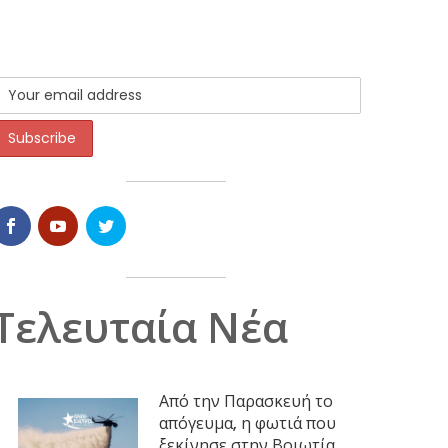
Τελευταία Νέα
Από την Παρασκευή το
απόγευμα, η φωτιά που
ξεκίνησε στην Βοιωτία,