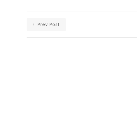
Prev Post
Αρχική
Ανακοινώσεις
Άρθρα
Υλικά
Επικοινωνία
Ισολογισμοί Λαϊκής Ενότητας