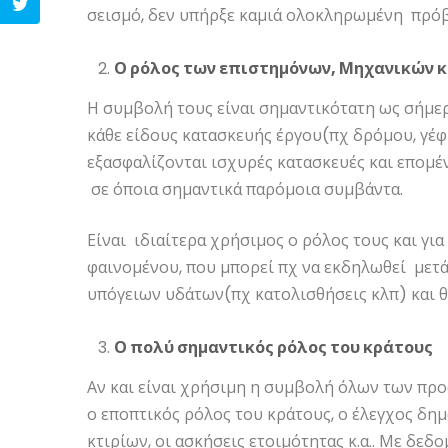
σεισμό, δεν υπήρξε καμιά ολοκληρωμένη πρόβ
Ο ρόλος των επιστημόνων, Μηχανικών 
Η συμβολή τους είναι σημαντικότατη ως σήμε
κάθε είδους κατασκευής έργου(πχ δρόμου, γέφυ
εξασφαλίζονται ισχυρές κατασκευές και επομέ
σε όποια σημαντικά παρόμοια συμβάντα.
Είναι ιδιαίτερα χρήσιμος ο ρόλος τους και γ
φαινομένου, που μπορεί πχ να εκδηλωθεί μετ
υπόγειων υδάτων(πχ κατολισθήσεις κλπ) και θα
Ο πολύ σημαντικός ρόλος του κράτους
Αν και είναι χρήσιμη η συμβολή όλων των πρ
ο εποπτικός ρόλος του κράτους, ο έλεγχος δ
κτιρίων, οι ασκήσεις ετοιμότητας κ.α.. Με δ