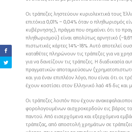
Οι τράπεζες ληστεύουν κυριολεκτικά τους Έλλ
επιτόκια 0,01% – 0,04% όταν ο πληθωρισμός ε
κυβέρνησης), πράγμα που σημαίνει ότι το πρα
πληθωρισμού) είναι απολύτως αρνητικό (-9,6% 
πιστωτικές κάρτες 14%-18%. Αυτό αποτελεί ου
καταθέτες πληρώνουν τις τράπεζες για να χρη
για να δανείζουν τις τράπεζες. Η διαδικασία 
πραγματικών αποταμιεύσεων (χρηματοπιστωτικ
και για έναν επιπλέον λόγο, που είναι ότι οι 
έχουν κοστίσει στον Ελληνικό λαό 45 δις και 
Οι τράπεζες λοιπόν που έχουν ανακεφαλαιοποι
φορολογουμένων αισχροκερδούν εις βάρος του
παντού. Από εισερχόμενα και εξερχόμενα εμβ
τράπεζας, από αποστολή χρημάτων σε τράπεζε