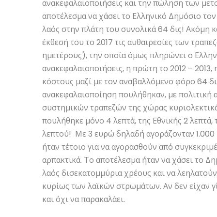
ανακεφαλαιοποιήσεις και την πώληση των μετο
αποτέλεσμα να χάσει το Ελληνικό Δημόσιο τον
λαός στην πλάτη του συνολικά 64 δις! Ακόμη κ
έκθεσή του το 2017 τις αυθαιρεσίες των τραπ
ημετέρους), την οποία όμως πληρώνει ο Ελληνι
ανακεφαλαιοποιήσεις, η πρώτη το 2012 – 2013, 
κόστους μαζί με τον αναβαλλόμενο φόρο 64 δις
ανακεφαλαιοποίηση πουλήθηκαν, με πολιτική α
συστημικών τραπεζών της χώρας κυριολεκτικά 
πουλήθηκε μόνο 4 λεπτά, της Εθνικής 2 λεπτά, 
λεπτού! Με 3 ευρώ δηλαδή αγοράζονταν 1.000 
ήταν τέτοιο για να αγορασθούν από συγκεκριμ
αρπακτικά. Το αποτέλεσμα ήταν να χάσει το Δη
λαός δισεκατομμύρια χρέους και να λεηλατούν
κυρίως των λαϊκών στρωμάτων. Αν δεν είχαν γί
και όχι να παρακαλάει.