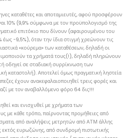
ηνες καταθέτες και αποταμιευτές, αφού προσφέρουν
ίναι 10% (9,9% σύμφωνα με τον προϋπολογισμό της
γματικό επιτόκιο που δίνουν (αφαιρουμένου του
έως -9,5%), όταν την ίδια στιγμή χρεώνουν τις
σιαστικά «κούρεμα» των καταθέσεων, δηλαδή οι
σιμοποιούν τα χρήματά τους(!), δηλαδή πληρώνουν
αυτή οδηγεί σε σταδιακή συρρίκνωση των
ή καταστολή). Αποτελεί όμως πραγματική ληστεία
τράπεζες έχουν ανακεφαλαιοποιηθεί τρεις φορές και
μαζί με τον αναβαλλόμενο φόρο 64 δις!!!
ηθεί και ενισχυθεί με χρήματα των
ς με κάθε τρόπο, παίρνοντας προμήθειες από
άσματα, από αναλήψεις μετρητών από ΑΤΜ άλλης
ς εκτός ευρωζώνης, από συνδρομή πιστωτικής