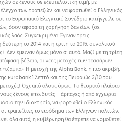
χών σε ξένους σε εξευτελιστική τιμή, με
 έλεγχο των τραπεζών και να φορτωθεί ο Ελληνικός
αι το Ευρωπαϊκό Ελεγκτικό Συνέδριο κατήγγειλε σε
εζών, όσον αφορά τη χορήγηση δανείων (σε
κός λαός. Συγκεκριμένα: Έγιναν τρεις
η δεύτερη το 2014 και η τρίτη το 2015, συνολικού
! Δεν έμειναν όμως μόνο σ’ αυτό. Μαζί με τη τρίτη
πόφαση βέβαια, οι νέες μετοχές των τεσσάρων
«τζάμπα». Η μετοχή της Alpha Bank, η πιο ακριβή,
της Eurobank 1 λεπτό και της Πειραιώς 3/10 του
μετοχές! Όχι από όλους όμως. Το θεσμικό πλαίσιο
ένους ξένους επενδυτές – άρπαγες ή από εγχώρια
μόσιο την ιδιοκτησία, να φορτωθεί ο Ελληνικός
 οι τραπεζίτες το εισόδημα των Ελλήνων πολιτών,
νει όλα αυτά, η κυβέρνηση θα έπρεπε να νομοθετεί