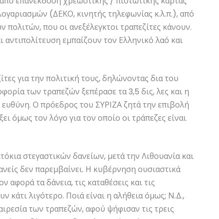
α, από επανέκδοση χρεωστικής / πιστωτικής κάρτας
ογαριασμών (ΔΕΚΟ, κινητής τηλεφωνίας κ.λ.π.), από
ν πολιτών, που οι ανεξέλεγκτοι τραπεζίτες κάνουν.
 αντιπολίτευση εμπαίζουν τον Ελληνικό λαό και
ίτες για την πολιτική τους, δηλώνοντας δια του
φορία των τραπεζών ξεπέρασε τα 3,5 δις, λες και η
 ευθύνη. Ο πρόεδρος του ΣΥΡΙΖΑ ζητά την επιβολή
ξει όμως τον λόγο για τον οποίο οι τράπεζες είναι
τόκια στεγαστικών δανείων, μετά την Λιθουανία και
ανείς δεν παρεμβαίνει. Η κυβέρνηση ουσιαστικά
 αφορά τα δάνεια, τις καταθέσεις και τις
 κάτι λιγότερο. Ποιά είναι η αλήθεια όμως; Ν.Δ.,
αιρεσία των τραπεζών, αφού ψήφισαν τις τρεις