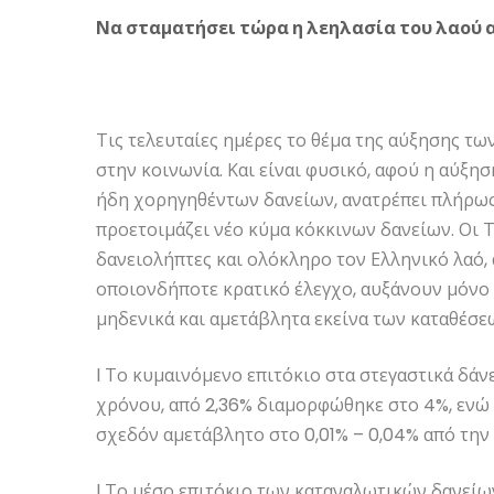
Να σταματήσει τώρα η λεηλασία του λαού 
Τις τελευταίες ημέρες το θέμα της αύξησης τω
στην κοινωνία. Και είναι φυσικό, αφού η αύξ
ήδη χορηγηθέντων δανείων, ανατρέπει πλήρως
προετοιμάζει νέο κύμα κόκκινων δανείων. Οι 
δανειολήπτες και ολόκληρο τον Ελληνικό λαό, 
οποιονδήποτε κρατικό έλεγχο, αυξάνουν μόνο
μηδενικά και αμετάβλητα εκείνα των καταθέσεω
l Το κυμαινόμενο επιτόκιο στα στεγαστικά δάν
χρόνου, από 2,36% διαμορφώθηκε στο 4%, ενώ 
σχεδόν αμετάβλητο στο 0,01% – 0,04% από την 
l Το μέσο επιτόκιο των καταναλωτικών δανείω