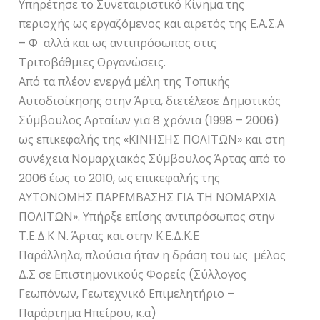
Υπηρέτησε το Συνεταιριστικό Κίνημα της
περιοχής ως εργαζόμενος και αιρετός της Ε.Α.Σ.Α
– Φ αλλά και ως αντιπρόσωπος στις
Τριτοβάθμιες Οργανώσεις.
Από τα πλέον ενεργά μέλη της Τοπικής
Αυτοδιοίκησης στην Άρτα, διετέλεσε Δημοτικός
Σύμβουλος Αρταίων για 8 χρόνια (1998 – 2006)
ως επικεφαλής της «ΚΙΝΗΣΗΣ ΠΟΛΙΤΩΝ» και στη
συνέχεια Νομαρχιακός Σύμβουλος Άρτας από το
2006 έως το 2010, ως επικεφαλής της
ΑΥΤΟΝΟΜΗΣ ΠΑΡΕΜΒΑΣΗΣ ΓΙΑ ΤΗ ΝΟΜΑΡΧΙΑ
ΠΟΛΙΤΩΝ». Υπήρξε επίσης αντιπρόσωπος στην
Τ.Ε.Δ.Κ Ν. Άρτας και στην Κ.Ε.Δ.Κ.Ε
Παράλληλα, πλούσια ήταν η δράση του ως μέλος
Δ.Σ σε Επιστημονικούς Φορείς (Σύλλογος
Γεωπόνων, Γεωτεχνικό Επιμελητήριο –
Παράρτημα Ηπείρου, κ.α)