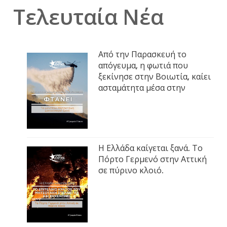
Τελευταία Νέα
Από την Παρασκευή το
απόγευμα, η φωτιά που
ξεκίνησε στην Βοιωτία, καίει
ασταμάτητα μέσα στην
Η Ελλάδα καίγεται ξανά. Το
Πόρτο Γερμενό στην Αττική
σε πύρινο κλοιό.