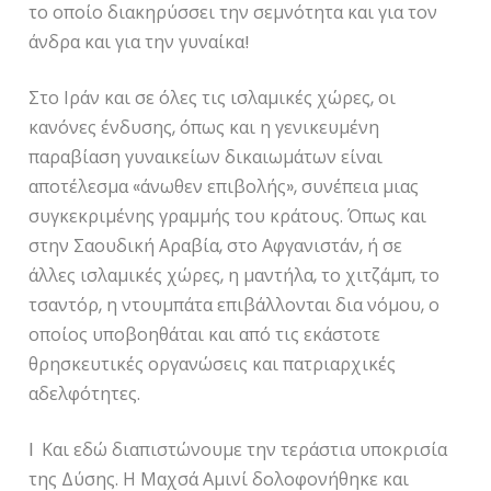
το οποίο διακηρύσσει την σεμνότητα και για τον
άνδρα και για την γυναίκα!
Στο Ιράν και σε όλες τις ισλαμικές χώρες, οι
κανόνες ένδυσης, όπως και η γενικευμένη
παραβίαση γυναικείων δικαιωμάτων είναι
αποτέλεσμα «άνωθεν επιβολής», συνέπεια μιας
συγκεκριμένης γραμμής του κράτους. Όπως και
στην Σαουδική Αραβία, στο Αφγανιστάν, ή σε
άλλες ισλαμικές χώρες, η μαντήλα, το χιτζάμπ, το
τσαντόρ, η ντουμπάτα επιβάλλονται δια νόμου, ο
οποίος υποβοηθάται και από τις εκάστοτε
θρησκευτικές οργανώσεις και πατριαρχικές
αδελφότητες.
l Και εδώ διαπιστώνουμε την τεράστια υποκρισία
της Δύσης. Η Μαχσά Αμινί δολοφονήθηκε και