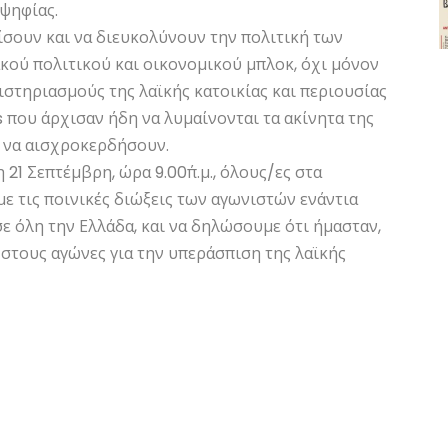
ψηφίας.
γίσουν και να διευκολύνουν την πολιτική των
ακού πολιτικού και οικονομικού μπλοκ, όχι μόνον
ειστηριασμούς της λαϊκής κατοικίας και περιουσίας
s που άρχισαν ήδη να λυμαίνονται τα ακίνητα της
α να αισχροκερδήσουν.
21 Σεπτέμβρη, ώρα 9.00΄π.μ., όλους/ες στα
ε τις ποινικές διώξεις των αγωνιστών ενάντια
ε όλη την Ελλάδα, και να δηλώσουμε ότι ήμασταν,
 στους αγώνες για την υπεράσπιση της λαϊκής