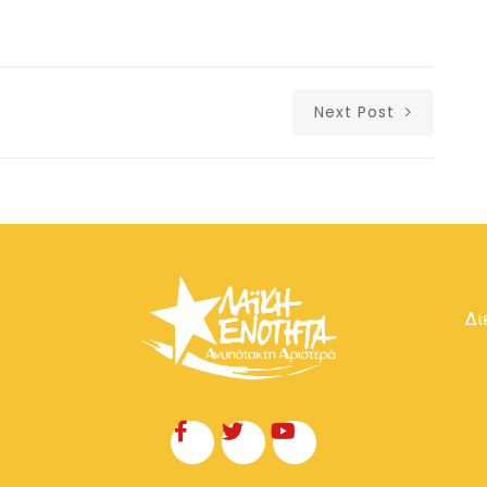
Next Post
Δι