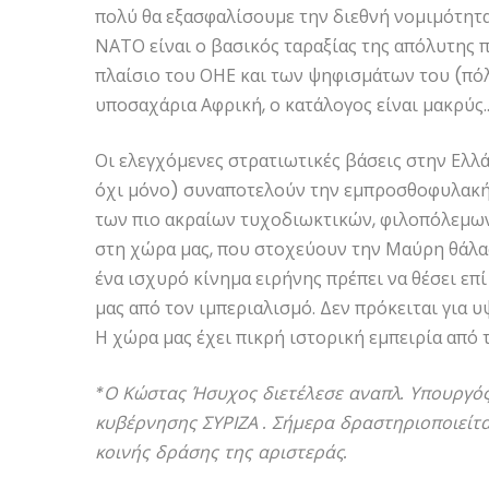
πολύ θα εξασφαλίσουμε την διεθνή νομιμότητα
ΝΑΤΟ είναι ο βασικός ταραξίας της απόλυτης 
πλαίσιο του ΟΗΕ και των ψηφισμάτων του (πόλε
υποσαχάρια Αφρική, ο κατάλογος είναι μακρύς
Οι ελεγχόμενες στρατιωτικές βάσεις στην Ελλ
όχι μόνο) συναποτελούν την εμπροσθοφυλακή 
των πιο ακραίων τυχοδιωκτικών, φιλοπόλεμω
στη χώρα μας, που στοχεύουν την Μαύρη θάλασ
ένα ισχυρό κίνημα ειρήνης πρέπει να θέσει επ
μας από τον ιμπεριαλισμό. Δεν πρόκειται για υ
Η χώρα μας έχει πικρή ιστορική εμπειρία από
*Ο Κώστας Ήσυχος διετέλεσε αναπλ. Υπουργός
κυβέρνησης ΣΥΡΙΖΑ . Σήμερα δραστηριοποιείτα
κοινής δράσης της αριστεράς.