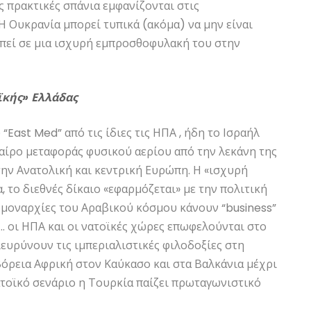
ς πρακτικές σπάνια εμφανίζονται στις
 Ουκρανία μπορεί τυπικά (ακόμα) να μην είναι
απεί σε μια ισχυρή εμπροσθοφυλακή του στην
ϊκής» Ελλάδας
East Med” από τις ίδιες τις ΗΠΑ , ήδη το Ισραήλ
ταίρο μεταφοράς φυσικού αερίου από την λεκάνη της
ην Ανατολική και κεντρική Ευρώπη. Η «ισχυρή
 το διεθνές δίκαιο «εφαρμόζεται» με την πολιτική
ομοναρχίες του Αραβικού κόσμου κάνουν “business”
… οι ΗΠΑ και οι νατοϊκές χώρες επωφελούνται στο
ιευρύνουν τις ιμπεριαλιστικές φιλοδοξίες στη
όρεια Αφρική στον Καύκασο και στα Βαλκάνια μέχρι
νατοϊκό σενάριο η Τουρκία παίζει πρωταγωνιστικό