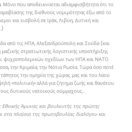
. Μόνο που αποδεικνύεται αδιαμφισβήτητα ότι το
παραβίασης της διεθνούς νομιμότητας έξω από το
μοι και εισβολή σε Ιράκ, Λιβύη, Δυτική και
…)
άδα από τις ΗΠΑ, Αλεξανδρούπολη και Σούδα (και
μαζικής στρατιωτικής λογιστικής υποστήριξης
ν, ψυχροπολεμικών σχεδίων των ΗΠΑ και ΝΑΤΟ
σα, την Κριμαία, την Νότια Ρωσία. Τώρα όσο ποτέ
ί τάπητος την ομηρία της χώρας μας και του λαού
ψηλή «πολιτική» αλλά για ζήτημα ζωής και θανάτου.
 τους δυτικούς νατοϊκούς σύμμαχους…
 Εθνικής Άμυνας και βουλευτής της πρώτης
ι στα πλαίσια της πρωτοβουλίας διαλόγου και