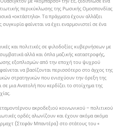
 Ουάσιγκτον με «κομπάρσο» την ΕΕ, ξεδίπλωσε ένα
ατιωτικής περικύκλωσης της Ρωσικής Ομοσπονδίας
ρωσικά «οκτάστηλα». Τα πράγματα έχουν αλλάξει
ς συγκυρία φαίνεται να έχει εναρμονιστεί σε ένα
γικές και πολιτικές σε φιλοδοξίες κυβερνήσεων με
συμβατικά αλλά και όπλα μαζικής καταστροφής,
μείωσης εξοπλισμών από την εποχή του ψυχρού
φαίνεται να βασίζονται περισσότερο στο άγχος της
ικών στρατηγικών που ενισχύουν την όρεξη της
ι σε μια Ανατολή που κερδίζει το στοίχημα της
χίας.
μεταμοντέρνου ακροδεξιού κοινωνικού – πολιτικού
ιωτικές ορδές αλωνίζουν και έχουν ακόμα ακόμα
έρμαχτ (Στεφάν Μπαντέρα) στο στάτους του «