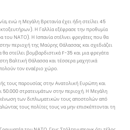
ία, ενώ η Μεγάλη Βρετανία έχει ήδη στείλει 45
εκτοξευτήρων). Η Γαλλία εξέφρασε την προθυμία
α του ΝΑΤΟ). Η Ισπανία στέλνει φρεγάτες που θα
 στην περιοχή της Μαύρης Θάλασσας και σχεδιάζει
α θα στείλει βομβαρδιστικά F-35 και μια φρεγάτα
α στη Βαλτική Θάλασσα και τέσσερα μαχητικά
ιπολούν τον εναέριο χώρο.
κής τους παρουσίας στην Ανατολική Ευρώπη και
αι 50.000 στρατευμάτων στην περιοχή. Η Μεγάλη
εκκένωση των διπλωματικών τους αποστολών από
λώντας τους πολίτες τους να μην επισκέπτονται τη
 Γραμματέα του ΝΑΤΟ, Γενς Στόλτενμπεργκ ότι τέλος