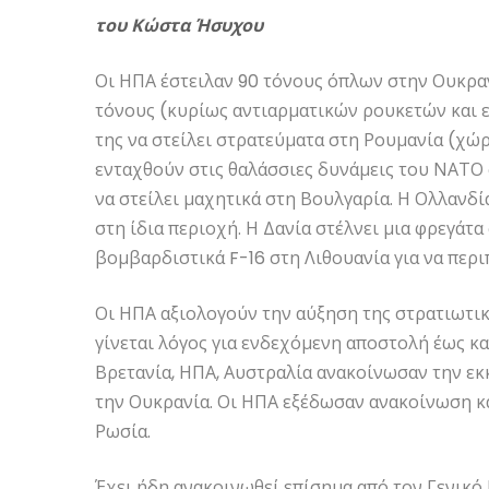
του Κώστα Ήσυχου
Οι ΗΠΑ έστειλαν 90 τόνους όπλων στην Ουκραν
τόνους (κυρίως αντιαρματικών ρουκετών και 
της να στείλει στρατεύματα στη Ρουμανία (χώρ
ενταχθούν στις θαλάσσιες δυνάμεις του ΝΑΤΟ
να στείλει μαχητικά στη Βουλγαρία. Η Ολλανδί
στη ίδια περιοχή. Η Δανία στέλνει μια φρεγάτ
βομβαρδιστικά F-16 στη Λιθουανία για να περ
Οι ΗΠΑ αξιολογούν την αύξηση της στρατιωτι
γίνεται λόγος για ενδεχόμενη αποστολή έως κ
Βρετανία, ΗΠΑ, Αυστραλία ανακοίνωσαν την 
την Ουκρανία. Οι ΗΠΑ εξέδωσαν ανακοίνωση κα
Ρωσία.
Έχει ήδη ανακοινωθεί επίσημα από τον Γενικό