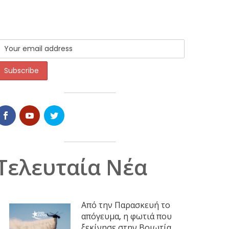
Τελευταία Νέα
Από την Παρασκευή το
απόγευμα, η φωτιά που
ξεκίνησε στην Βοιωτία,