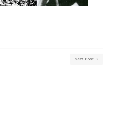
Next Post
Δι