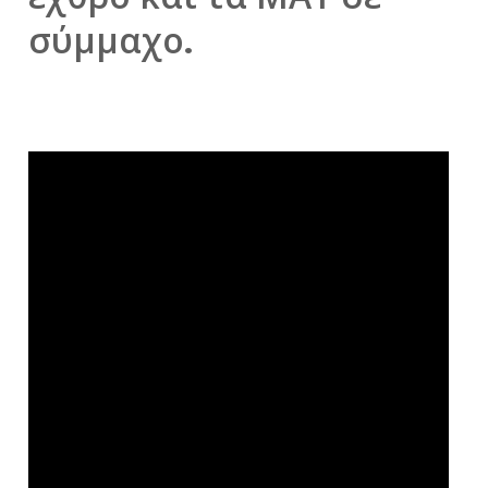
σύμμαχο.