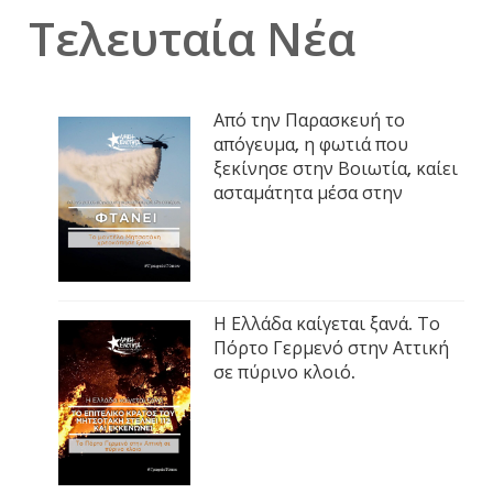
Τελευταία Νέα
Από την Παρασκευή το
απόγευμα, η φωτιά που
ξεκίνησε στην Βοιωτία, καίει
ασταμάτητα μέσα στην
Η Ελλάδα καίγεται ξανά. Το
Πόρτο Γερμενό στην Αττική
σε πύρινο κλοιό.