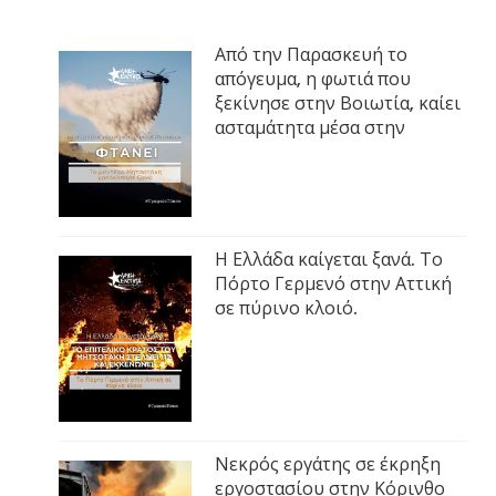
Από την Παρασκευή το
απόγευμα, η φωτιά που
ξεκίνησε στην Βοιωτία, καίει
ασταμάτητα μέσα στην
Η Ελλάδα καίγεται ξανά. Το
Πόρτο Γερμενό στην Αττική
σε πύρινο κλοιό.
Νεκρός εργάτης σε έκρηξη
εργοστασίου στην Κόρινθο