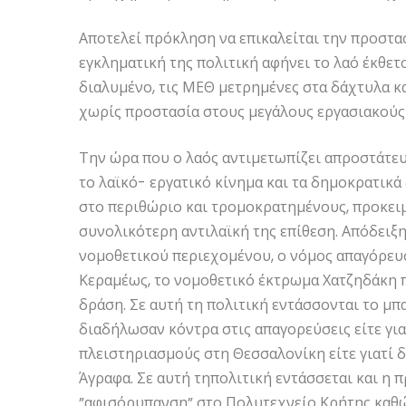
Αποτελεί πρόκληση να επικαλείται την προστα
εγκληματική της πολιτική αφήνει το λαό έκθετ
διαλυμένο, τις ΜΕΘ μετρημένες στα δάχτυλα κα
χωρίς προστασία στους μεγάλους εργασιακού
Την ώρα που ο λαός αντιμετωπίζει απροστάτευ
το λαϊκό- εργατικό κίνημα και τα δημοκρατικά 
στο περιθώριο και τρομοκρατημένους, προκειμ
συνολικότερη αντιλαϊκή της επίθεση. Απόδειξη 
νομοθετικού περιεχομένου, ο νόμος απαγόρευ
Κεραμέως, το νομοθετικό έκτρωμα Χατζηδάκη π
δράση. Σε αυτή τη πολιτική εντάσσονται το μπ
διαδήλωσαν κόντρα στις απαγορεύσεις είτε γι
πλειστηριασμούς στη Θεσσαλονίκη είτε γιατί 
Άγραφα. Σε αυτή τηπολιτική εντάσσεται και η
”αφισόρυπανση” στο Πολυτεχνείο Κρήτης καθώς