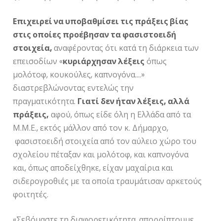
Επιχειρεί να υποβαθμίσει τις πράξεις βίας
στις οποίες προέβησαν τα φασιστοειδή
στοιχεία,
αναφέροντας ότι κατά τη διάρκεια των
επεισοδίων «
κυριάρχησαν λέξεις
όπως
μολότοφ, κουκούλες, καπνογόνα….»
διαστρεβλώνοντας εντελώς την
πραγματικότητα.
Γιατί δεν ήταν λέξεις, αλλά
πράξεις,
αφού, όπως είδε όλη η Ελλάδα από τα
Μ.Μ.Ε., εκτός μάλλον από τον κ. Δήμαρχο,
φασιστοειδή στοιχεία από τον αύλειο χώρο του
σχολείου πέταξαν και μολότοφ, και καπνογόνα
και, όπως αποδείχθηκε, είχαν μαχαίρια και
σιδερογροθιές με τα οποία τραυμάτισαν αρκετούς
φοιτητές.
«Σεβόμαστε τη διαφορετικότητα, απορρίπτουμε