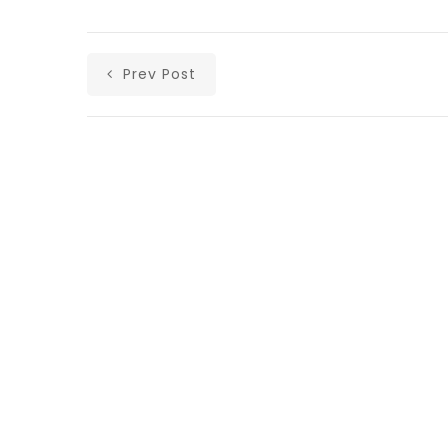
Prev Post
Αρχική
Ανακοινώσεις
Άρθρα
Υλικά
Επικοινωνία
Ισολογισμοί Λαϊκής Ενότητας