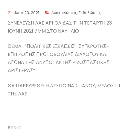
June 23, 2021
Ανακοινώσεις
,
Εκδηλώσεις
ΣYNEΛEYΣH ΛAE APΓOΛIΔAΣ THN TETAPTH 23
IOYNH 2021 7MM ΣTO NAYΠΛIO
ΘEMA : “ΠOΛITIKEΣ EΞEΛIΞEIΣ -ΣYΓKPOTHΣH
EΠITPOΠHΣ ΠPΩTOBOYΛIAΣ ΔIAΛOΓOY KAI
AΓΩNA THΣ ANYΠOTAKTHΣ PIZOΣΠAΣTIKHΣ
APIΣTEPAΣ”
ΘA ΠAPEYPEΘEI H ΔEΣΠOINA ΣΠANOY, MEΛOΣ ΠΓ
THΣ ΛAE
Share: