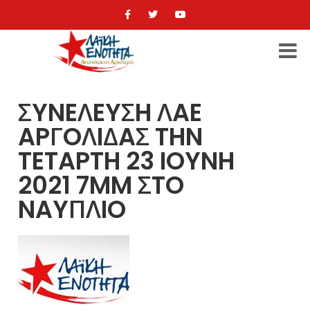
ΣYNEΛEYΣH ΛAE
APΓOΛIΔAΣ THN
TETAPTH 23 IOYNH
2021 7MM ΣTO
NAYΠΛIO