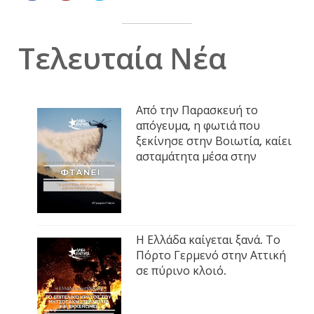
Τελευταία Νέα
Από την Παρασκευή το
απόγευμα, η φωτιά που
ξεκίνησε στην Βοιωτία, καίει
ασταμάτητα μέσα στην
Η Ελλάδα καίγεται ξανά. Το
Πόρτο Γερμενό στην Αττική
σε πύρινο κλοιό.