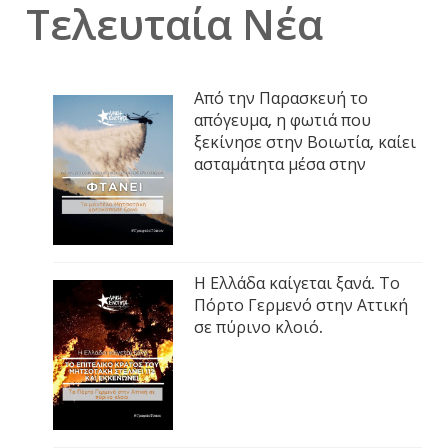
Τελευταία Νέα
Από την Παρασκευή το
απόγευμα, η φωτιά που
ξεκίνησε στην Βοιωτία, καίει
ασταμάτητα μέσα στην
Η Ελλάδα καίγεται ξανά. Το
Πόρτο Γερμενό στην Αττική
σε πύρινο κλοιό.