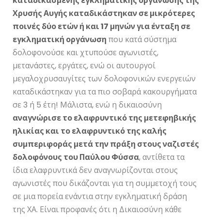
καταδικασμένης εγκληματικής οργάνωσης της
Χρυσής Αυγής καταδικάστηκαν σε μικρότερες
ποινές δύο ετών ή και 17 μηνών για ένταξη σε
εγκληματική οργάνωση
που κατά σύστημα
δολοφονούσε και χτυπούσε αγωνιστές,
μετανάστες, εργάτες, ενώ οι αυτουργοί
μεγαλοχρυσαυγίτες των δολοφονικών ενεργειών
καταδικάστηκαν για τα πιο σοβαρά κακουργήματα
σε 3 ή 5 έτη! Μάλιστα, ενώ η δικαιοσύνη
αναγνώρισε το ελαφρυντικό της μετεφηβικής
ηλικίας
και το ελαφρυντικό της καλής
συμπεριφοράς μετά την πράξη στους ναζιστές
δολοφόνους του Παύλου Φύσσα
, αντίθετα τα
ίδια ελαφρυντικά δεν αναγνωρίζονται στους
αγωνιστές που δικάζονται για τη συμμετοχή τους
σε μια πορεία ενάντια στην εγκληματική δράση
της ΧΑ. Είναι προφανές ότι η Δικαιοσύνη κάθε