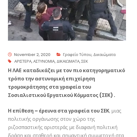
November 2, 2020
Γραφείο Τύπου
,
Δικαιώματα
ΑΡΙΣΤΕΡΑ
,
ΑΣΤΥΝΟΜΙΑ
,
ΔΙΚΑΙΩΜΑΤΑ
,
ΣΕΚ
Η ΛΑΕ καταδικάζει με τον πιο κατηγορηματικό
τρόπο την αστυνομική επιχείρηση
τρομοκράτησης στα γραφεία του
Σοσιαλιστικού Εργατικού Κόμματος (ΣΕΚ) .
Η επίθεση – έρευνα στα γραφεία του ΣΕΚ
, μιας
πολιτικής οργάνωσης στον χώρο της
ριζοσπαστικής αριστεράς με διαφανή πολιτική
δράση και σταθερή και σημαντική συμμετοχή στα