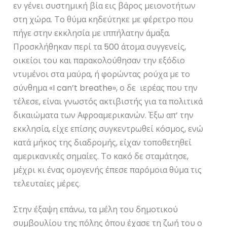
εν γένει συστημική βία εις βάρος μειονοτήτων
στη χώρα. Το θύμα κηδεύτηκε με φέρετρο που
πήγε στην εκκλησία με ιππήλατην άμαξα.
Προσκλήθηκαν περί τα 500 άτομα συγγενείς,
οικείοι του και παρακολούθησαν την εξόδιο
ντυμένοι στα μαύρα, ή φορώντας ρούχα με το
σύνθημα «I can’t breathe», ο δε ιερέας που την
τέλεσε, είναι γνωστός ακτιβιστής για τα πολιτικά
δικαιώματα των Αφροαμερικανών. Έξω απ’ την
εκκλησία, είχε επίσης συγκεντρωθεί κόσμος, ενώ
κατά μήκος της διαδρομής, είχαν τοποθετηθεί
αμερικανικές σημαίες. Το κακό δε σταμάτησε,
μέχρι κι ένας ομογενής έπεσε παρόμοια θύμα τις
τελευταίες μέρες.
Στην έξαψη επάνω, τα μέλη του δημοτικού
συμβουλίου της πόλης όπου έχασε τη ζωή του ο