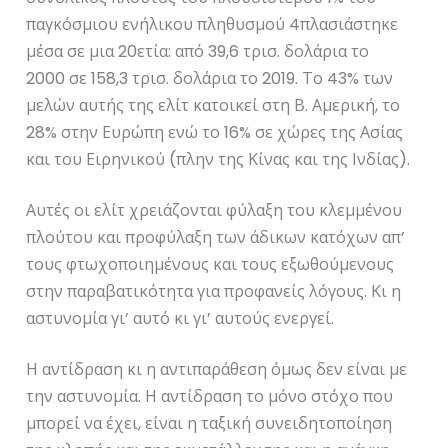
παγκόσμιου ενήλικου πληθυσμού 4πλασιάστηκε
μέσα σε μια 20ετία: από 39,6 τρισ. δολάρια το
2000 σε 158,3 τρισ. δολάρια το 2019. Το 43% των
μελών αυτής της ελίτ κατοικεί στη Β. Αμερική, το
28% στην Ευρώπη ενώ το 16% σε χώρες της Ασίας
και του Ειρηνικού (πλην της Κίνας και της Ινδίας).
Αυτές οι ελίτ χρειάζονται φύλαξη του κλεμμένου
πλούτου και προφύλαξη των άδικων κατόχων απ’
τους φτωχοποιημένους και τους εξωθούμενους
στην παραβατικότητα για προφανείς λόγους. Κι η
αστυνομία γι’ αυτό κι γι’ αυτούς ενεργεί.
Η αντίδραση κι η αντιπαράθεση όμως δεν είναι με
την αστυνομία. Η αντίδραση το μόνο στόχο που
μπορεί να έχει, είναι η ταξική συνειδητοποίηση