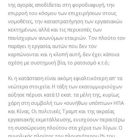
της αγοράς αποδίδεται στη φοροδιαφυγή, την
επιρροή του κόσμου των επιχειρήσεων στους
νομοθέτες, την καταστρατήγηση των εργασιακών
κεκτημένων, αλλά και τις περικοπές των
πανίσχυρων ανωνύμων εταιριών. Τον πλούτο τον
παράγει η εργασία, αυτών που δεν τον
καρπώνονται και η κλοπή αυτή, δεν έχει κάποια
σχέση με συστημική βία, το ρατσισμό κ.τ.ό.;
Κι η κατάσταση είναι ακόμη εφιαλτικότερη απ’ τα
νεώτερα στοιχεία. Η τάξη των εκατομμυριούχων
αύξησε πέρυσι κατά 1,1 εκατ. τα μέλη της, κυρίως
χάρη στη συμβολή των «συνήθων υπόπτων» ΗΠΑ
και Κίνας. Οι πολιτικές Τραμπ και της ακραίας
εργασιακής εκμετάλλευσης, ενισχύουν περαιτέρω
τη συσσώρευση πλούτου στα χέρια των λίγων. Ο
συνολικός πλούτος του πλουσιότερου 1% του